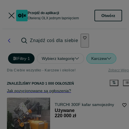
Przejdź do aplikacji
Otwórz
Otwieraj OLX jednym tapnięciem
Znajdź coś dla siebie
Filtry
·
1
Wybierz kategorię
Karczew
Dla Ciebie wszystko - Karczew i okolice!
Zobacz Więc
ZNALEŹLIŚMY
PONAD
1 000 OGŁOSZEŃ
Jak pozycjonowane są ogłoszenia?
TURCHI 300F kafar samojezdny
Używane
220 000 zł