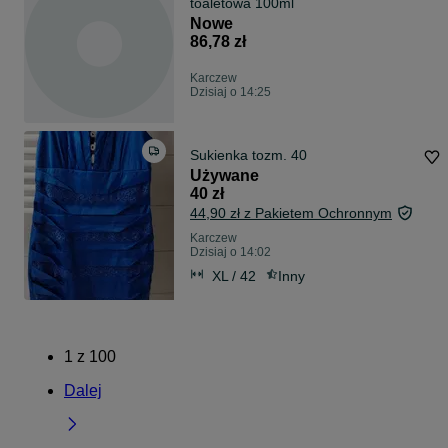
toaletowa 100ml
Nowe
86,78 zł
Karczew
Dzisiaj o 14:25
Sukienka tozm. 40
Używane
40 zł
44,90 zł z Pakietem Ochronnym
Karczew
Dzisiaj o 14:02
XL / 42
Inny
1
z
100
Dalej