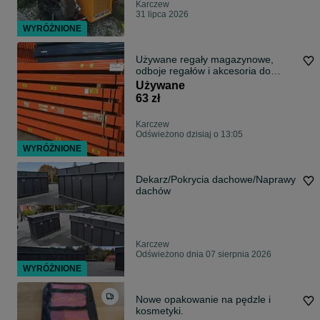
Karczew
31 lipca 2026
WYRÓŻNIONE
Używane regały magazynowe,
odboje regałów i akcesoria do
regałów
Używane
63 zł
Karczew
Odświeżono dzisiaj o 13:05
WYRÓŻNIONE
Dekarz/Pokrycia dachowe/Naprawy
dachów
Karczew
Odświeżono dnia 07 sierpnia 2026
WYRÓŻNIONE
Nowe opakowanie na pędzle i
kosmetyki.