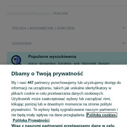
Strona główna
Mazowieckie
Karczew
POLSKA » MAZOWIECKIE » KARCZEW
KATEGORIA
Popularne wyszukiwania
praca
ślusarstwo
bizuteria
wsk
glazurnik
ślusarz
peugeot 308
terrarium
Dbamy o Twoją prywatność
Zobacz Więcej
My i nasi
447
partnerzy przechowujemy lub uzyskujemy dostęp do
informacji na urządzeniu, takich jak unikalne identyfikatory w
plikach cookie w celu przetwarzania danych osobowych.
Skorzystaj z największego serwisu ogłoszeniowego - Karczew i okolice! Kupuj to, czego pragniesz i sprzedawaj to, czego już nie potrzebujesz!
Zobacz Więc
Użytkownik może zaakceptować wybory lub zarządzać nimi,
klikając poniżej lub w dowolnym momencie na stronie polityki
Mapa kategorii
prywatności. Te wybory będą sygnalizowane naszym partnerom i
Mapa miejscowości
nie będą miały wpływu na dane przeglądania.
Polityka cookies,
Polityka Prywatności
Mapa ministron
Wraz z naszymi partnerami przetwarzamy dane w celu