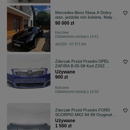
Mercedes-Benz Klasa A Dobry
stan, jeździła nim kobieta. Mały
przebieg.
90 000 zł
Karczew
Odświeżono dzisiaj o 14:41
2020 - 67 971 km
Zderzak Przód Przedni OPEL
ZAFIRA B 05-08 Kod Z20Z
Oryginał
Używane
900 zł
Karczew
Odświeżono dzisiaj o 14:34
Zderzak Przód Przedni FORD
SCORPIO MK2 94-99 Oryginał
Halogeny
Używane
1 500 zł