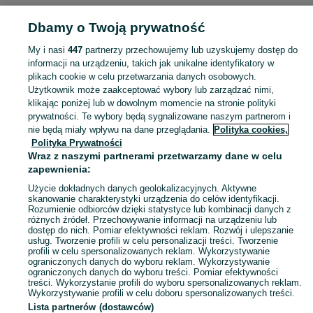
ZWIERZĘTA
Dbamy o Twoją prywatność
My i nasi
447
partnerzy przechowujemy lub uzyskujemy dostęp do
KATEGORIA
informacji na urządzeniu, takich jak unikalne identyfikatory w
plikach cookie w celu przetwarzania danych osobowych.
Użytkownik może zaakceptować wybory lub zarządzać nimi,
Zobacz Więc
Szukasz zwierzaka lub czegoś dla niego? ▶️ Przeglądaj kategorię Zwierzęta na OLX Karczew i znajdź to, czego potrzebujesz w atrakcyjnych cenach!
klikając poniżej lub w dowolnym momencie na stronie polityki
prywatności. Te wybory będą sygnalizowane naszym partnerom i
nie będą miały wpływu na dane przeglądania.
Polityka cookies,
Mapa kategorii
Polityka Prywatności
Mapa miejscowości
Wraz z naszymi partnerami przetwarzamy dane w celu
zapewnienia:
Mapa ministron
Użycie dokładnych danych geolokalizacyjnych. Aktywne
Popularne wyszukiwania
skanowanie charakterystyki urządzenia do celów identyfikacji.
Rozumienie odbiorców dzięki statystyce lub kombinacji danych z
różnych źródeł. Przechowywanie informacji na urządzeniu lub
dostęp do nich. Pomiar efektywności reklam. Rozwój i ulepszanie
usług. Tworzenie profili w celu personalizacji treści. Tworzenie
profili w celu spersonalizowanych reklam. Wykorzystywanie
ograniczonych danych do wyboru reklam. Wykorzystywanie
ograniczonych danych do wyboru treści. Pomiar efektywności
treści. Wykorzystanie profili do wyboru spersonalizowanych reklam.
Wykorzystywanie profili w celu doboru spersonalizowanych treści.
Lista partnerów (dostawców)