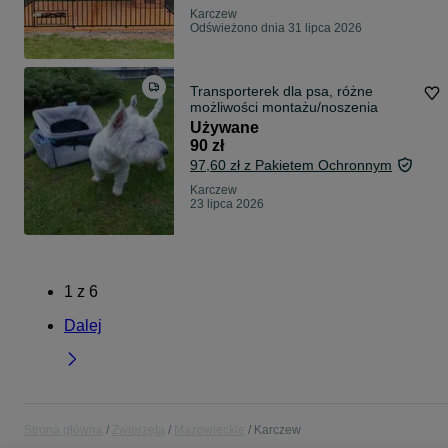
Karczew
Odświeżono dnia 31 lipca 2026
Transporterek dla psa, różne
możliwości montażu/noszenia
Używane
90 zł
97,60 zł z Pakietem Ochronnym
Karczew
23 lipca 2026
1
z
6
Dalej
Strona główna
Zwierzęta
Mazowieckie
Karczew