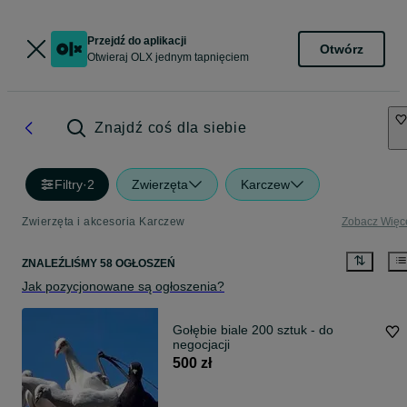
Przejdź do aplikacji
Otwórz
Otwieraj OLX jednym tapnięciem
Znajdź coś dla siebie
Filtry
·
2
Zwierzęta
Karczew
Zwierzęta i akcesoria Karczew
Zobacz Więc
ZNALEŹLIŚMY 58 OGŁOSZEŃ
Jak pozycjonowane są ogłoszenia?
Gołębie biale 200 sztuk - do
negocjacji
500 zł