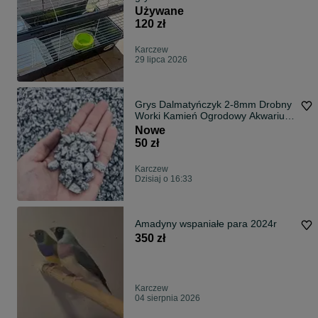
Używane
120 zł
Karczew
29 lipca 2026
Grys Dalmatyńczyk 2-8mm Drobny
Worki Kamień Ogrodowy Akwarium
Żwir
Nowe
50 zł
Karczew
Dzisiaj o 16:33
Amadyny wspaniałe para 2024r
350 zł
Karczew
04 sierpnia 2026