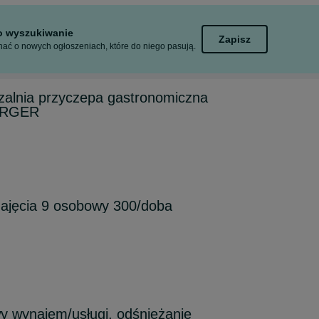
to wyszukiwanie
Zapisz
ać o nowych ogłoszeniach, które do niego pasują.
alnia przyczepa gastronomiczna
URGER
jęcia 9 osobowy 300/doba
y wynajem/usługi, odśnieżanie