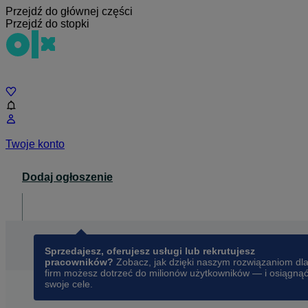
Przejdź do głównej części
Przejdź do stopki
Czat
Twoje konto
Dodaj ogłoszenie
Dla biznesu
opens in a new tab
Sprzedajesz, oferujesz usługi lub rekrutujesz
pracowników?
Zobacz, jak dzięki naszym rozwiązaniom dl
firm możesz dotrzeć do milionów użytkowników — i osiągną
swoje cele.