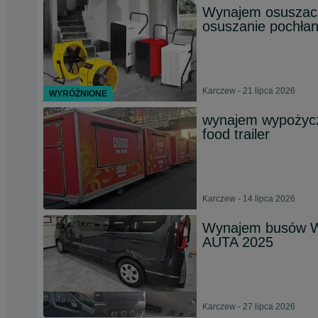
Wynajem osuszacz
osuszanie pochłan
Karczew - 21 lipca 2026
WYRÓŻNIONE
wynajem wypożycz
food trailer
Karczew - 14 lipca 2026
Wynajem busów W
AUTA 2025
Karczew - 27 lipca 2026