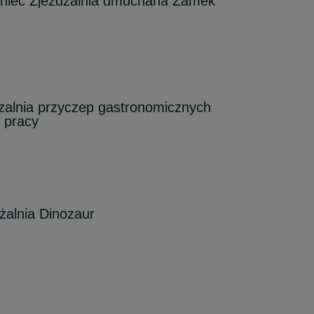
iec Zjeżdżalnia dmuchana Zamek
alnia przyczep gastronomicznych
 pracy
żalnia Dinozaur