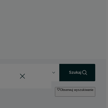
Odległość
+0 km
Szukaj
Obserwuj wyszukiwanie