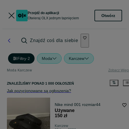
Przejdź do aplikacji
Otwórz
Otwieraj OLX jednym tapnięciem
Znajdź coś dla siebie
Filtry
·
2
Moda
Karczew
Moda Karczew
Zobacz Więc
ZNALEŹLIŚMY
PONAD
1 000 OGŁOSZEŃ
Jak pozycjonowane są ogłoszenia?
Nike mind 001 rozmiar44
Używane
150 zł
Karczew