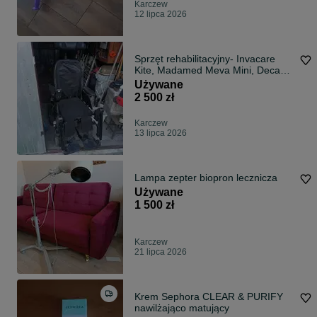
Karczew
12 lipca 2026
Sprzęt rehabilitacyjny- Invacare
Kite, Madamed Meva Mini, Decam
Marina
Używane
2 500 zł
Karczew
13 lipca 2026
Lampa zepter biopron lecznicza
Używane
1 500 zł
Karczew
21 lipca 2026
Krem Sephora CLEAR & PURIFY
nawilżająco matujący