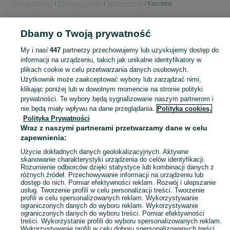
Strona główna
Zdrowie i Uroda
Mazowieckie
Karczew
ZDROWIE I URODA
Dbamy o Twoją prywatność
My i nasi
447
partnerzy przechowujemy lub uzyskujemy dostęp do
KATEGORIA
informacji na urządzeniu, takich jak unikalne identyfikatory w
plikach cookie w celu przetwarzania danych osobowych.
Użytkownik może zaakceptować wybory lub zarządzać nimi,
Zobacz Więc
Sprzedaż produktów zdrowia i urody Karczew ▶️ Kosmetyki, perfumy, sprzęt medyczny ✅ Nowe i używane w najlepszych cenach ☝ Znajdź ogłoszenia na OLX.pl!
klikając poniżej lub w dowolnym momencie na stronie polityki
prywatności. Te wybory będą sygnalizowane naszym partnerom i
nie będą miały wpływu na dane przeglądania.
Polityka cookies,
Mapa kategorii
Polityka Prywatności
Mapa miejscowości
Wraz z naszymi partnerami przetwarzamy dane w celu
zapewnienia:
Mapa ministron
Popularne wyszukiwania
Użycie dokładnych danych geolokalizacyjnych. Aktywne
skanowanie charakterystyki urządzenia do celów identyfikacji.
Rozumienie odbiorców dzięki statystyce lub kombinacji danych z
różnych źródeł. Przechowywanie informacji na urządzeniu lub
dostęp do nich. Pomiar efektywności reklam. Rozwój i ulepszanie
usług. Tworzenie profili w celu personalizacji treści. Tworzenie
profili w celu spersonalizowanych reklam. Wykorzystywanie
ograniczonych danych do wyboru reklam. Wykorzystywanie
ograniczonych danych do wyboru treści. Pomiar efektywności
treści. Wykorzystanie profili do wyboru spersonalizowanych reklam.
Wykorzystywanie profili w celu doboru spersonalizowanych treści.