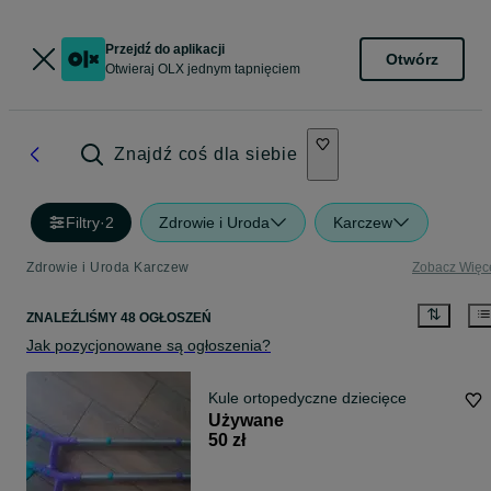
Przejdź do aplikacji
Otwórz
Otwieraj OLX jednym tapnięciem
Znajdź coś dla siebie
Filtry
·
2
Zdrowie i Uroda
Karczew
Zdrowie i Uroda Karczew
Zobacz Więc
ZNALEŹLIŚMY 48 OGŁOSZEŃ
Jak pozycjonowane są ogłoszenia?
Kule ortopedyczne dziecięce
Używane
50 zł