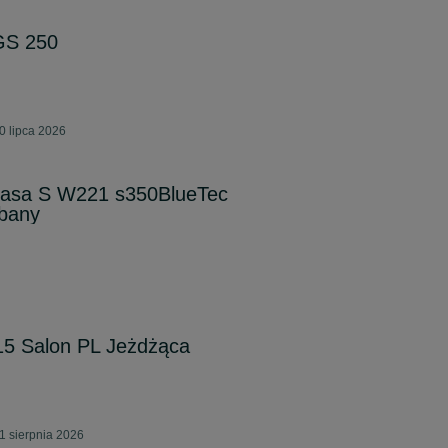
GS 250
0 lipca 2026
lasa S W221 s350BlueTec
bany
15 Salon PL Jeżdżąca
1 sierpnia 2026