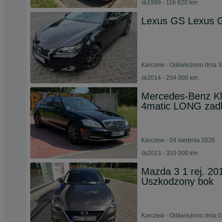
1999 - 116 620 km
Lexus GS Lexus 
Karczew - Odświeżono dnia 3
2014 - 254 000 km
Mercedes-Benz K
4matic LONG zad
Karczew - 04 sierpnia 2026
2013 - 310 000 km
Mazda 3 1 rej. 20
Uszkodzony bok
Karczew - Odświeżono dnia 0