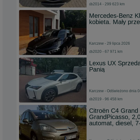
2014 - 299 623 km
Mercedes-Benz Kla
kobieta. Mały prze
Karczew - 29 lipca 2026
2020 - 67 971 km
Lexus UX Sprzed
Panią
Karczew - Odświeżono dnia 0
2019 - 96 458 km
Citroën C4 Gran
GrandPicasso, 2
automat, diesel, 7