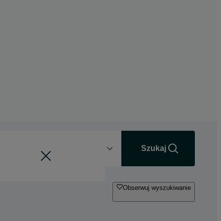
Odległość
+0 km
Szukaj
Obserwuj wyszukiwanie