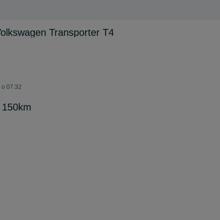
Volkswagen Transporter T4
 o 07:32
si 150km