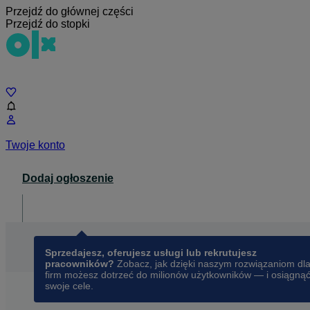
Przejdź do głównej części
Przejdź do stopki
Czat
Twoje konto
Dodaj ogłoszenie
Dla biznesu
opens in a new tab
Sprzedajesz, oferujesz usługi lub rekrutujesz
pracowników?
Zobacz, jak dzięki naszym rozwiązaniom dl
firm możesz dotrzeć do milionów użytkowników — i osiągną
swoje cele.