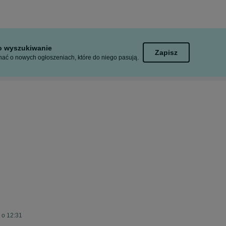
to wyszukiwanie
Zapisz
ać o nowych ogłoszeniach, które do niego pasują.
 o 12:31