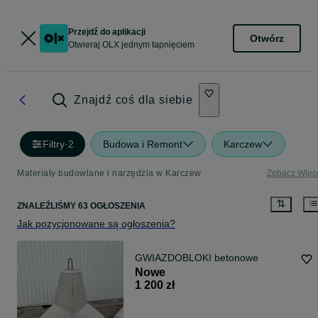
Przejdź do aplikacji
Otwórz
Otwieraj OLX jednym tapnięciem
Znajdź coś dla siebie
Filtry
·
2
Budowa i Remont
Karczew
Materiały budowlane i narzędzia w Karczew
Zobacz Więc
ZNALEŹLIŚMY 63 OGŁOSZENIA
Jak pozycjonowane są ogłoszenia?
GWIAZDOBLOKI betonowe
Nowe
1 200 zł