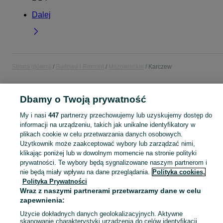
Dalej
Strona główna
Budowa i Remont
Mazowieckie
Karczew
BUDOWA I REMONT
Dbamy o Twoją prywatność
My i nasi
447
partnerzy przechowujemy lub uzyskujemy dostęp do
KATEGORIA
informacji na urządzeniu, takich jak unikalne identyfikatory w
plikach cookie w celu przetwarzania danych osobowych.
Użytkownik może zaakceptować wybory lub zarządzać nimi,
Zobacz Więc
Aktualne oferty z kategorii Budowa i Remont w Karczew blisko Ciebie ➤ Kupuj nowe lub używane w dobrej cenie, przeglądaj lokalne ogłoszenia ☝ Szybkie kupno i sprzedaż na OLX.pl
klikając poniżej lub w dowolnym momencie na stronie polityki
prywatności. Te wybory będą sygnalizowane naszym partnerom i
Mapa kategorii
nie będą miały wpływu na dane przeglądania.
Polityka cookies,
Polityka Prywatności
Mapa miejscowości
Wraz z naszymi partnerami przetwarzamy dane w celu
Mapa ministron
zapewnienia:
Popularne wyszukiwania
Użycie dokładnych danych geolokalizacyjnych. Aktywne
skanowanie charakterystyki urządzenia do celów identyfikacji.