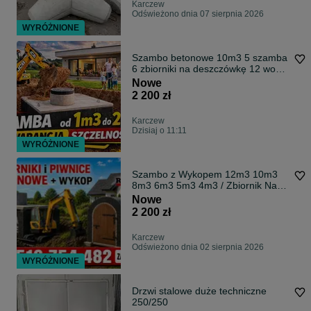
Karczew
Odświeżono dnia 07 sierpnia 2026
WYRÓŻNIONE
Szambo betonowe 10m3 5 szamba
6 zbiorniki na deszczówkę 12 wodę
8 4
Nowe
2 200 zł
Karczew
Dzisiaj o 11:11
WYRÓŻNIONE
Szambo z Wykopem 12m3 10m3
8m3 6m3 5m3 4m3 / Zbiornik Na
Deszczówkę Wodę Betonowy /
Nowe
Piwnica Ogrodowa / Kanał
2 200 zł
Samochodowy
Karczew
Odświeżono dnia 02 sierpnia 2026
WYRÓŻNIONE
Drzwi stalowe duże techniczne
250/250