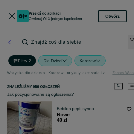
Przejdź do aplikacji
Otwórz
Otwieraj OLX jednym tapnięciem
Znajdź coś dla siebie
Filtry
·
2
Dla Dzieci
Karczew
Wszystko dla dziecka - Karczew - artykuły, akcesoria i zabawki dla dzieci w Twojej okolicy
Zobacz Więc
ZNALEŹLIŚMY 959 OGŁOSZEŃ
Jak pozycjonowane są ogłoszenia?
Bebilon pepti syneo
Nowe
40 zł