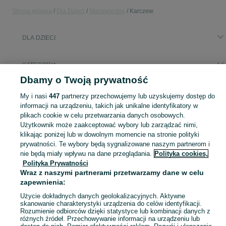
Strona główna
Dla Dzieci
Mazowieckie
Karczew
DLA DZIECI
KATEGORIA
Dbamy o Twoją prywatność
Popularne wyszukiwania
My i nasi
447
partnerzy przechowujemy lub uzyskujemy dostęp do
wanienka z przewijakiem
plac zabaw
informacji na urządzeniu, takich jak unikalne identyfikatory w
plikach cookie w celu przetwarzania danych osobowych.
Użytkownik może zaakceptować wybory lub zarządzać nimi,
Zakupy dla Twojej pociechy mogą być dziecinnie proste! Znajdź to, czego potrzebujesz w kategorii Dla Dzieci na OLX - Karczew i okolice!
Zobacz Więc
klikając poniżej lub w dowolnym momencie na stronie polityki
prywatności. Te wybory będą sygnalizowane naszym partnerom i
nie będą miały wpływu na dane przeglądania.
Polityka cookies,
Mapa kategorii
Polityka Prywatności
Mapa miejscowości
Wraz z naszymi partnerami przetwarzamy dane w celu
Mapa ministron
zapewnienia:
Popularne wyszukiwania
Użycie dokładnych danych geolokalizacyjnych. Aktywne
skanowanie charakterystyki urządzenia do celów identyfikacji.
Rozumienie odbiorców dzięki statystyce lub kombinacji danych z
różnych źródeł. Przechowywanie informacji na urządzeniu lub