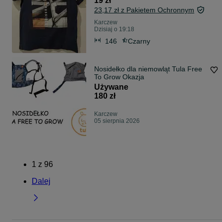
19 zł
23,17 zł z Pakietem Ochronnym
Karczew
Dzisiaj o 19:18
146
Czarny
Nosidełko dla niemowląt Tula Free
To Grow Okazja
Używane
180 zł
Karczew
05 sierpnia 2026
1
z
96
Dalej