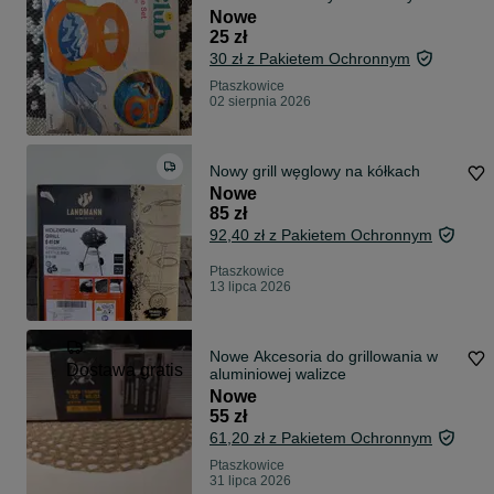
basenie Sun Club
Nowe
25 zł
30 zł z Pakietem Ochronnym
Ptaszkowice
02 sierpnia 2026
Nowy grill węglowy na kółkach
Nowe
85 zł
92,40 zł z Pakietem Ochronnym
Ptaszkowice
13 lipca 2026
Nowe Akcesoria do grillowania w
Dostawa gratis
aluminiowej walizce
Nowe
55 zł
61,20 zł z Pakietem Ochronnym
Ptaszkowice
31 lipca 2026