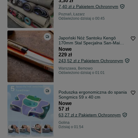
3,30 zł
7,40 zł z Pakietem Ochronnym
Poznań, Łazarz
Odświeżono dzisiaj o 00:45
Japoński Nóż Santoku Kengō
170mm Stal Specjalna San-Mai
Nowy Vintage Box
Nowe
229 zł
243,52 zł z Pakietem Ochronnym
Warszawa, Bemowo
Odświeżono dzisiaj o 01:01
Poduszka ergonomiczna do spania
Songmics 59 x 40 cm
Nowe
57 zł
63,27 zł z Pakietem Ochronnym
Golina
Dzisiaj o 01:54