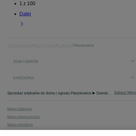
1
z
100
Dalej
Strona główna
Dom i Ogród
Łódzkie
Ptaszkowice
DOM I OGRÓD
KATEGORIA
Zobacz Więc
Sprzedaż artykułów do domu i ogrodu Ptaszkowice ▶️ Szeroki wybór modeli i materiałów ✅ Nowe i używane w atrakcyjnych cenach ☝ Sprawdź oferty na OLX.pl!
Mapa kategorii
Mapa miejscowości
Mapa ministron
Popularne wyszukiwania