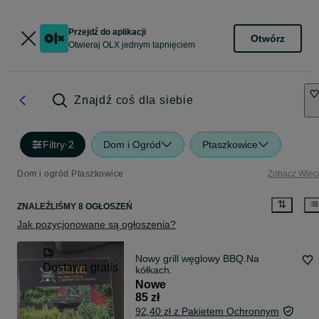
Przejdź do aplikacji
Otwórz
Otwieraj OLX jednym tapnięciem
Znajdź coś dla siebie
Filtry
·
2
Dom i Ogród
Ptaszkowice
Dom i ogród Ptaszkowice
Zobacz Więc
ZNALEŹLIŚMY 8 OGŁOSZEŃ
Jak pozycjonowane są ogłoszenia?
Nowy grill węglowy BBQ.Na
Dostawa gratis
kółkach.
Nowe
85 zł
92,40 zł z Pakietem Ochronnym