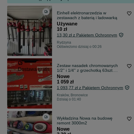
Einhell elektronarzedzia w
zestawach z baterią i ladowarką
Używane
10 zł
13,30 zł z Pakietem Ochronnym
Rydzyna
Odświeżono dzisiaj o 00:26
Zestaw nasadek chromowanych
Dostawa gratis
1/2'' i 1/4'' z grzechotką 63szt.
(system Packout) Milwaukee (
Nowe
4932493661 )
1 059 zł
1 093,77 zł z Pakietem Ochronnym
Kraków, Bronowice
Dzisiaj o 01:40
Wykładzina Nowa na budowę
remont 3000m2
Nowe