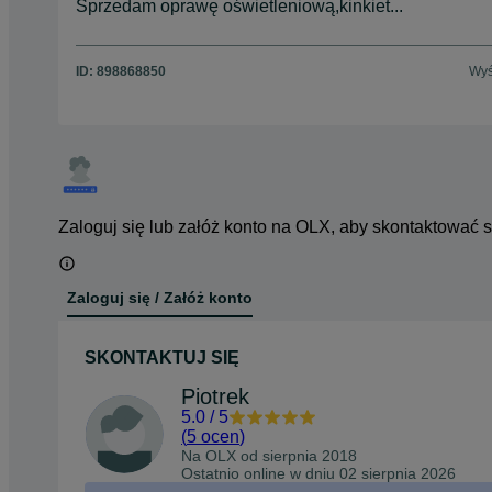
Sprzedam oprawę oświetleniową,kinkiet...
ID:
898868850
Wyś
Zaloguj się lub załóż konto na OLX, aby skontaktować 
Zaloguj się / Załóż konto
SKONTAKTUJ SIĘ
Piotrek
5.0
/
5
(
5 ocen
)
Na OLX od
sierpnia 2018
Ostatnio online w dniu 02 sierpnia 2026