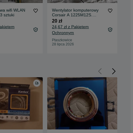
owa wifi WLAN
Wentylator komputerowy
Grz
 3 sztuki
Corsair A 1225M12S.
30 
120x120
20 zł
35,
Pakietem
24,67 zł z Pakietem
Oc
Ochronnym
Pta
18 
Ptaszkowice
28 lipca 2026