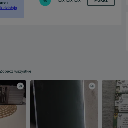
Pokaż
xxx xxx xxx
ane
i
k działają
Zobacz wszystkie