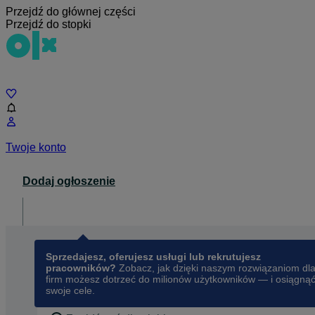
Przejdź do głównej części
Przejdź do stopki
Czat
Twoje konto
Dodaj ogłoszenie
Dla biznesu
opens in a new tab
Sprzedajesz, oferujesz usługi lub rekrutujesz
pracowników?
Zobacz, jak dzięki naszym rozwiązaniom dl
firm możesz dotrzeć do milionów użytkowników — i osiągną
swoje cele.