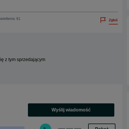
wietlenia: 61
Zgłoś
się z tym sprzedającym
Wyślij wiadomość