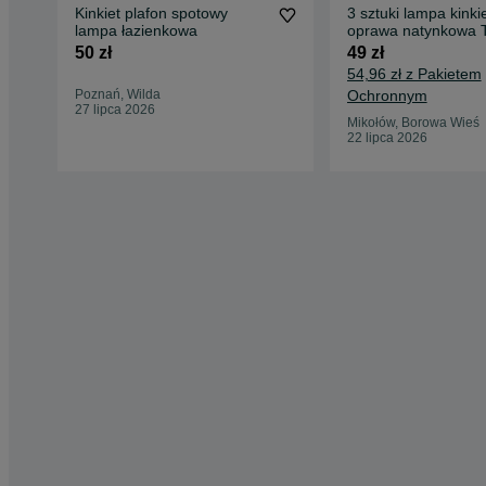
Kinkiet plafon spotowy
3 sztuki lampa kinki
lampa łazienkowa
oprawa natynkowa 
Chloe GU10 Biały
50 zł
49 zł
54,96 zł z Pakietem
Poznań, Wilda
Ochronnym
27 lipca 2026
Mikołów, Borowa Wieś
22 lipca 2026