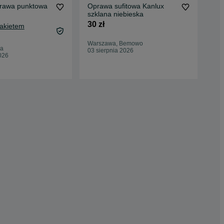
prawa punktowa
Oprawa sufitowa Kanlux
Lam
szklana niebieska
ści
30 zł
40 
Pakietem
Warszawa, Bemowo
Gór
a
03 sierpnia 2026
28 
026