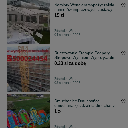
Namioty Wynajem wypożyczalnia
namiotów imprezowych zastawy
stołowej
15 zł
Zduńska Wola
04 sierpnia 2026
Rusztowania Stemple Podpory
Stropowe Wynajem Wypożyczalnia
Rusztowań Zduńska Wola
0,20 zł za dobę
Zduńska Wola
03 sierpnia 2026
Dmuchaniec Dmuchańce
dmuchana zjeżdżalnia dmuchany
zamek Wynajem
1 zł
Zduńska Wola