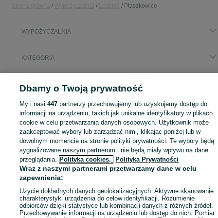
Strona główna
Wypożyczalnia
Łódzkie
Ptaszkowice
WYPOŻYCZALNIA
KATEGORIA
Skorzystaj z największego serwisu ogłoszeniowego - Ptaszkowice i okolice! - kupuj lub sprzedawaj jeszcze wygodniej w kategorii Wypożyczalnia!
Zobacz Więc
Dbamy o Twoją prywatność
My i nasi
447
partnerzy przechowujemy lub uzyskujemy dostęp do
Mapa kategorii
informacji na urządzeniu, takich jak unikalne identyfikatory w plikach
Mapa miejscowości
cookie w celu przetwarzania danych osobowych. Użytkownik może
Mapa ministron
zaakceptować wybory lub zarządzać nimi, klikając poniżej lub w
dowolnym momencie na stronie polityki prywatności. Te wybory będą
Popularne wyszukiwania
sygnalizowane naszym partnerom i nie będą miały wpływu na dane
przeglądania.
Polityka cookies,
Polityka Prywatności
Wraz z naszymi partnerami przetwarzamy dane w celu
zapewnienia:
Użycie dokładnych danych geolokalizacyjnych. Aktywne skanowanie
charakterystyki urządzenia do celów identyfikacji. Rozumienie
odbiorców dzięki statystyce lub kombinacji danych z różnych źródeł.
Przechowywanie informacji na urządzeniu lub dostęp do nich. Pomiar