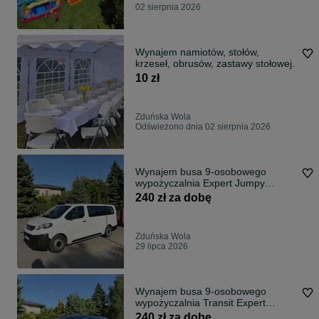
02 sierpnia 2026
Wynajem namiotów, stołów,
krzeseł, obrusów, zastawy stołowej.
10 zł
Zduńska Wola
Odświeżono dnia 02 sierpnia 2026
Wynajem busa 9-osobowego
wypożyczalnia Expert Jumpy
Proace Scudo Trafic Transit
240 zł za dobę
Zduńska Wola
29 lipca 2026
Wynajem busa 9-osobowego
wypożyczalnia Transit Expert
Jumpy Proace Trafic
240 zł za dobę