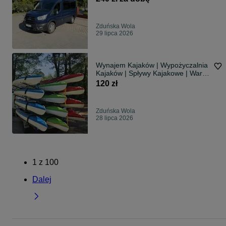
Zduńska Wola
29 lipca 2026
Wynajem Kajaków | Wypożyczalnia
Kajaków | Spływy Kajakowe | Warta
• Widawka • Grabia
120 zł
Zduńska Wola
28 lipca 2026
1
z
100
Dalej