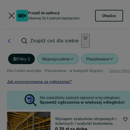
Przejdź do aplikacji
Otwórz
Otwieraj OLX jednym tapnięciem
Znajdź coś dla siebie
Filtry
·
2
Wypożyczalnia
Ptaszkowice
Dla Ciebie wszystko - Ptaszkowice - w kategorii Wypożyczalnia
Zobacz Więc
Jak pozycjonowane są ogłoszenia?
Nie znaleźliśmy żadnych ogłoszeń w tej odległości.
Sprawdź ogłoszenia w większej odległości:
Wynajem szalunków stropowych i
ściennych / szalunki budowlane
Peri / NAJLEPSZE STAWKI !
0,70 zł za dobę