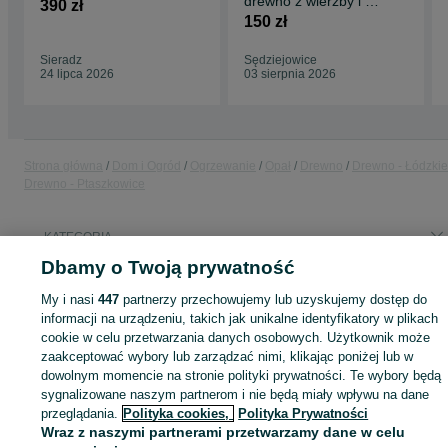
drewno z wierzby i z
390 zł
świerku sprzedam
150 zł
Sieradz
Sędziejowice
24 lipca 2026
03 sierpnia 2026
Strona główna
Dom i Ogród
Ogrzewanie
Opał
Drewno
Drewno - Łódzkie
Drewno - Ptaszkowice
KATEGORIA
Dbamy o Twoją prywatność
ID:
1063632158
Wyświetlenia: 
My i nasi
447
partnerzy przechowujemy lub uzyskujemy dostęp do
informacji na urządzeniu, takich jak unikalne identyfikatory w plikach
cookie w celu przetwarzania danych osobowych. Użytkownik może
zaakceptować wybory lub zarządzać nimi, klikając poniżej lub w
dowolnym momencie na stronie polityki prywatności. Te wybory będą
Zaloguj się lub załóż konto na OLX, aby skontaktować się z t
sygnalizowane naszym partnerom i nie będą miały wpływu na dane
sprzedającym
przeglądania.
Polityka cookies,
Polityka Prywatności
Wraz z naszymi partnerami przetwarzamy dane w celu