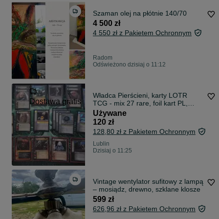
Szaman olej na płótnie 140/70
4 500 zł
4 550 zł z Pakietem Ochronnym
Radom
Odświeżono dzisiaj o 11:12
Władca Pierścieni, karty LOTR
Dostawa gratis
TCG - mix 27 rare, foil kart PL,
ANG i inne
Używane
120 zł
128,80 zł z Pakietem Ochronnym
Lublin
Dzisiaj o 11:25
Vintage wentylator sufitowy z lampą
– mosiądz, drewno, szklane klosze
599 zł
626,96 zł z Pakietem Ochronnym