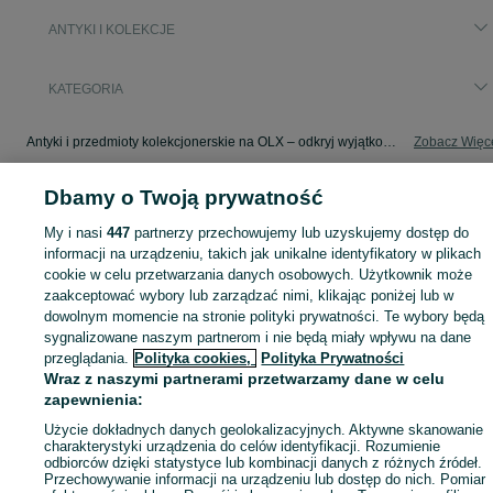
ANTYKI I KOLEKCJE
KATEGORIA
Antyki i przedmioty kolekcjonerskie na OLX – odkryj wyjątkowe oferty antyków i rzadkich przedmiotów. Sprawdź unikalne kolekcje! Ptaszkowice i okolice.
Zobacz Więc
Dbamy o Twoją prywatność
Mapa kategorii
Mapa miejscowości
My i nasi
447
partnerzy przechowujemy lub uzyskujemy dostęp do
Mapa ministron
informacji na urządzeniu, takich jak unikalne identyfikatory w plikach
cookie w celu przetwarzania danych osobowych. Użytkownik może
Popularne wyszukiwania
zaakceptować wybory lub zarządzać nimi, klikając poniżej lub w
dowolnym momencie na stronie polityki prywatności. Te wybory będą
sygnalizowane naszym partnerom i nie będą miały wpływu na dane
przeglądania.
Polityka cookies,
Polityka Prywatności
Wraz z naszymi partnerami przetwarzamy dane w celu
zapewnienia:
Użycie dokładnych danych geolokalizacyjnych. Aktywne skanowanie
charakterystyki urządzenia do celów identyfikacji. Rozumienie
odbiorców dzięki statystyce lub kombinacji danych z różnych źródeł.
Przechowywanie informacji na urządzeniu lub dostęp do nich. Pomiar