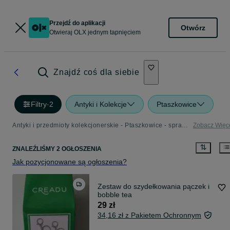
Przejdź do aplikacji
Otwórz
Otwieraj OLX jednym tapnięciem
Znajdź coś dla siebie
Filtry
·
2
Antyki i Kolekcje
Ptaszkowice
Antyki i przedmioty kolekcjonerskie - Ptaszkowice - sprawdź ogłoszenia w Twojej okolicy
Zobacz Więc
ZNALEŹLIŚMY 2 OGŁOSZENIA
Jak pozycjonowane są ogłoszenia?
Zestaw do szydełkowania pączek i
bobble tea
29 zł
34,16 zł z Pakietem Ochronnym