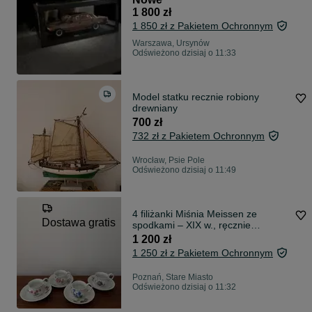
1 800 zł
1 850 zł z Pakietem Ochronnym
Warszawa, Ursynów
Odświeżono dzisiaj o 11:33
Model statku recznie robiony
drewniany
700 zł
732 zł z Pakietem Ochronnym
Wrocław, Psie Pole
Odświeżono dzisiaj o 11:49
4 filiżanki Miśnia Meissen ze
Dostawa gratis
spodkami – XIX w., ręcznie
malowane, sygnowane
1 200 zł
1 250 zł z Pakietem Ochronnym
Poznań, Stare Miasto
Odświeżono dzisiaj o 11:32