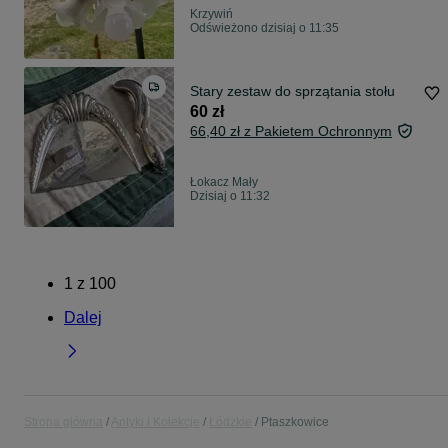
Krzywiń
Odświeżono dzisiaj o 11:35
Stary zestaw do sprzątania stołu
60 zł
66,40 zł z Pakietem Ochronnym
Łokacz Mały
Dzisiaj o 11:32
1
z
100
Dalej
Strona główna
Antyki i Kolekcje
Łódzkie
Ptaszkowice