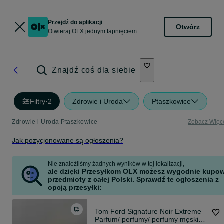
Przejdź do aplikacji
Otwórz
Otwieraj OLX jednym tapnięciem
Znajdź coś dla siebie
Filtry
·
2
Zdrowie i Uroda
Ptaszkowice
Zdrowie i Uroda Ptaszkowice
Zobacz Więc
Jak pozycjonowane są ogłoszenia?
Nie znaleźliśmy żadnych wyników w tej lokalizacji,
ale dzięki Przesyłkom OLX możesz wygodnie kupo
przedmioty z całej Polski. Sprawdź te ogłoszenia z
opcją przesyłki:
Tom Ford Signature Noir Extreme
Parfum/ perfumy/ perfumy męskie/