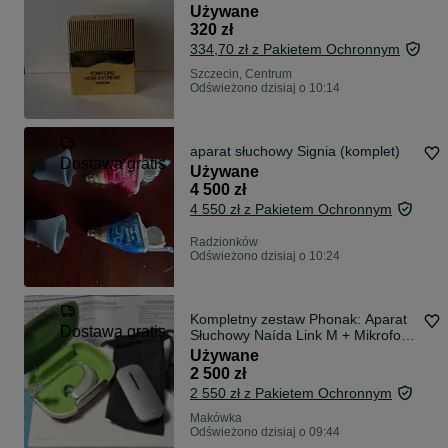
unisex / perfumy damskie
Używane
320 zł
334,70 zł z Pakietem Ochronnym
Szczecin, Centrum
Odświeżono dzisiaj o 10:14
aparat słuchowy Signia (komplet)
Dostawa gratis
Używane
4 500 zł
4 550 zł z Pakietem Ochronnym
Radzionków
Odświeżono dzisiaj o 10:24
Kompletny zestaw Phonak: Aparat
Dostawa gratis
Słuchowy Naída Link M + Mikrofon
Roger Clip-On. Stan idealny!
Używane
2 500 zł
2 550 zł z Pakietem Ochronnym
Makówka
Odświeżono dzisiaj o 09:44