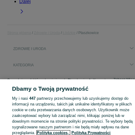
Dalej
Strona główna
Zdrowie i Uroda
Łódzkie
Ptaszkowice
ZDROWIE I URODA
KATEGORIA
Zobacz Więc
Sprzedaż produktów zdrowia i urody Ptaszkowice ▶️ Kosmetyki, perfumy, sprzęt medyczny ✅ Nowe i używane w najlepszych cenach ☝ Znajdź ogłoszenia na OLX.pl!
Dbamy o Twoją prywatność
Mapa kategorii
My i nasi
447
partnerzy przechowujemy lub uzyskujemy dostęp do
Mapa miejscowości
informacji na urządzeniu, takich jak unikalne identyfikatory w plikach
cookie w celu przetwarzania danych osobowych. Użytkownik może
Mapa ministron
zaakceptować wybory lub zarządzać nimi, klikając poniżej lub w
Popularne wyszukiwania
dowolnym momencie na stronie polityki prywatności. Te wybory będą
sygnalizowane naszym partnerom i nie będą miały wpływu na dane
przeglądania.
Polityka cookies,
Polityka Prywatności