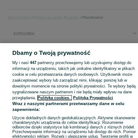
Strona główna
Oddam za darmo
Łódzkie
Ptaszkowice
KATEGORIA
Masz coś, czego już nie potrzebujesz? Wejdź na OLX, dodaj ofertę w kategorii Oddam za darmo i oddaj swój przedmiot za darmo! - Ptaszkowice i okolice!
Zobacz Więc
Dbamy o Twoją prywatność
My i nasi
447
partnerzy przechowujemy lub uzyskujemy dostęp do
Mapa kategorii
informacji na urządzeniu, takich jak unikalne identyfikatory w plikach
Mapa miejscowości
cookie w celu przetwarzania danych osobowych. Użytkownik może
Mapa ministron
zaakceptować wybory lub zarządzać nimi, klikając poniżej lub w
dowolnym momencie na stronie polityki prywatności. Te wybory będą
Popularne wyszukiwania
sygnalizowane naszym partnerom i nie będą miały wpływu na dane
przeglądania.
Polityka cookies,
Polityka Prywatności
Wraz z naszymi partnerami przetwarzamy dane w celu
zapewnienia:
Użycie dokładnych danych geolokalizacyjnych. Aktywne skanowanie
charakterystyki urządzenia do celów identyfikacji. Rozumienie
odbiorców dzięki statystyce lub kombinacji danych z różnych źródeł.
Przechowywanie informacji na urządzeniu lub dostęp do nich. Pomiar
efektywności reklam. Rozwój i ulepszanie usług. Tworzenie profili w