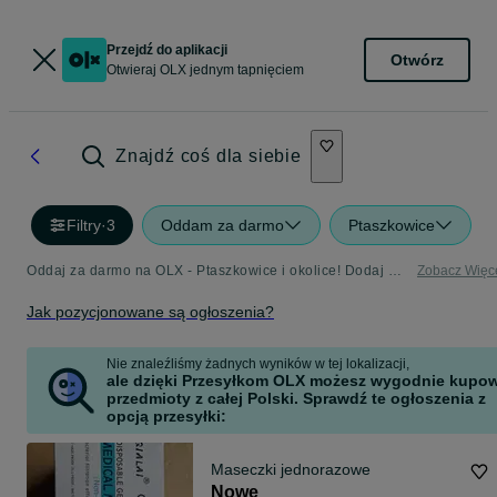
Przejdź do aplikacji
Otwórz
Otwieraj OLX jednym tapnięciem
Znajdź coś dla siebie
Filtry
·
3
Oddam za darmo
Ptaszkowice
Oddaj za darmo na OLX - Ptaszkowice i okolice! Dodaj ofertę w kategorii Oddam za Darmo
Zobacz Więc
Jak pozycjonowane są ogłoszenia?
Nie znaleźliśmy żadnych wyników w tej lokalizacji,
ale dzięki Przesyłkom OLX możesz wygodnie kupo
przedmioty z całej Polski. Sprawdź te ogłoszenia z
opcją przesyłki:
Maseczki jednorazowe
Nowe