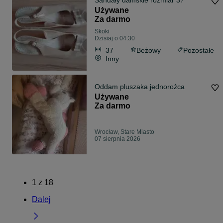
Sandały damskie rozmiar 37
Używane
Za darmo
Skoki
Dzisiaj o 04:30
37
Beżowy
Pozostałe
Inny
Oddam pluszaka jednorożca
Używane
Za darmo
Wrocław, Stare Miasto
07 sierpnia 2026
1
z
18
Dalej