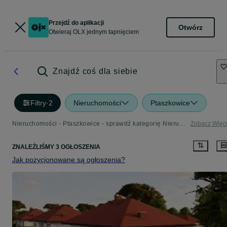
Przejdź do aplikacji
Otwórz
Otwieraj OLX jednym tapnięciem
Znajdź coś dla siebie
Filtry
·
2
Nieruchomości
Ptaszkowice
Nieruchomości - Ptaszkowice - sprawdź kategorię Nieruchomości
Zobacz Więc
ZNALEŹLIŚMY 3 OGŁOSZENIA
Jak pozycjonowane są ogłoszenia?