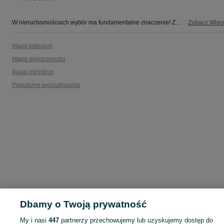
W nieruchomościach wybór ma fundamentalne znaczenie! Znajdź wymarzony lokal w kategorii Nieruchomości na OLX - Ptaszkowice i okolice!
Zobacz Więc
Mapa kategorii
Mapa miejscowości
Mapa ministron
Popularne wyszukiwania
Dbamy o Twoją prywatność
My i nasi
447
partnerzy przechowujemy lub uzyskujemy dostęp do