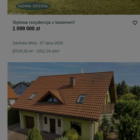
Stylowa rezydencja z basenem!
1 099 000 zł
Zduńska Wola
-
07 lipca 2026
535,50 m² - 2052.29 zł/m²