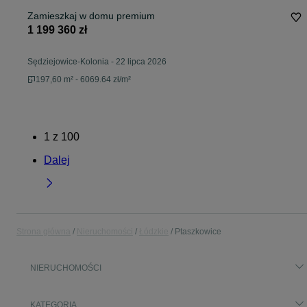
Zamieszkaj w domu premium
1 199 360 zł
Sędziejowice-Kolonia
-
22 lipca 2026
197,60 m² - 6069.64 zł/m²
1
z
100
Dalej
Strona główna
Nieruchomości
Łódzkie
Ptaszkowice
NIERUCHOMOŚCI
KATEGORIA