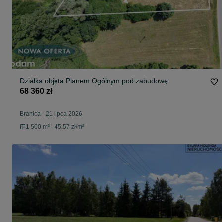
Działka objęta Planem Ogólnym pod zabudowę
68 360 zł
Branica
-
21 lipca 2026
1 500 m² - 45.57 zł/m²