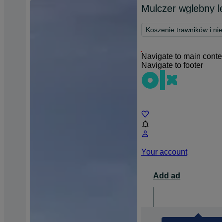
Mulczer wglebny l
Koszenie trawników i ni
Navigate to main conte
Navigate to footer
Chat
Your account
Add ad
For busin
opens 