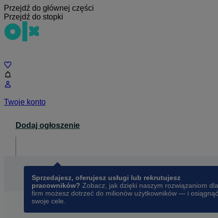
Przejdź do głównej części
Przejdź do stopki
Czat
Twoje konto
Dodaj ogłoszenie
Dla biznesu
opens in a new tab
Sprzedajesz, oferujesz usługi lub rekrutujesz
pracowników?
Zobacz, jak dzięki naszym rozwiązaniom dl
firm możesz dotrzeć do milionów użytkowników — i osiągną
swoje cele.