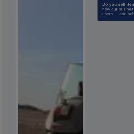
Do you sell ite
how our business
users — and ach