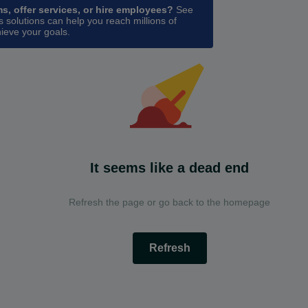
ms, offer services, or hire employees?
See
 solutions can help you reach millions of
ieve your goals.
It seems like a dead end
Refresh the page or go back to the homepage
Refresh