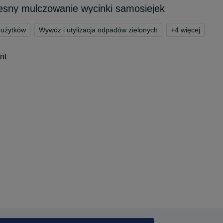
esny mulczowanie wycinki samosiejek
eużytków
Wywóz i utylizacja odpadów zielonych
+
4
więcej
nt
ess
in a new tab