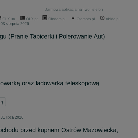
Darmowa aplikacja na Twój telefon
OLX.ua
OLX.pt
Otodom.pl
Otomoto.pl
obido.pl
03 sierpnia 2026
gu (Pranie Tapicerki i Polerowanie Aut)
dowarką oraz ładowarką teleskopową
ką
31 lipca 2026
ochodu przed kupnem Ostrów Mazowiecka,