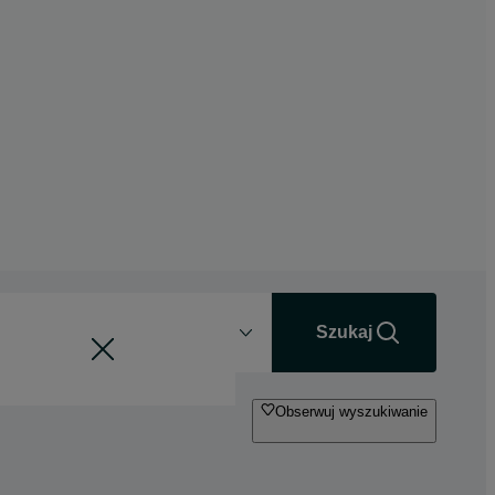
Odległość
+0 km
Szukaj
Obserwuj wyszukiwanie