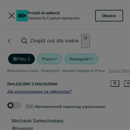
Przejdź do aplikacji
Otwórz
Otwieraj OLX jednym tapnięciem
Znajdź coś dla siebie
Filtry
·
2
Praca
Nowogród
Wymarzona praca - Nowogród - sprawdź kategorię Praca
Zobacz Więc
ZNALEŹLIŚMY 2 OGŁOSZENIA
Jak pozycjonowane są ogłoszenia?
🇺🇦 Автоматичний переклад українською
Mechanik Samochodowy
Nowogród