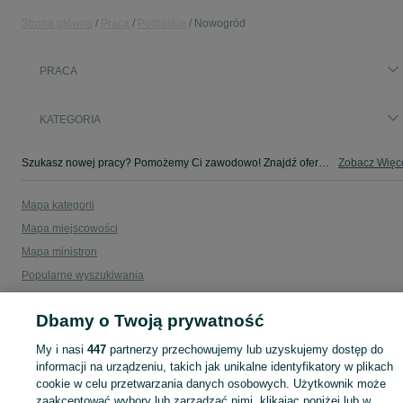
Strona główna
Praca
Podlaskie
Nowogród
PRACA
KATEGORIA
Szukasz nowej pracy? Pomożemy Ci zawodowo! Znajdź ofertę dla siebie w kategorii Praca na OLX - Nowogród i okolice!
Zobacz Więc
Mapa kategorii
Mapa miejscowości
Mapa ministron
Popularne wyszukiwania
Dbamy o Twoją prywatność
My i nasi
447
partnerzy przechowujemy lub uzyskujemy dostęp do
informacji na urządzeniu, takich jak unikalne identyfikatory w plikach
cookie w celu przetwarzania danych osobowych. Użytkownik może
zaakceptować wybory lub zarządzać nimi, klikając poniżej lub w