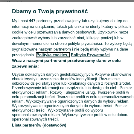
Mapa kategorii
Dbamy o Twoją prywatność
Mapa miejscowości
Mapa ministron
My i nasi
447
partnerzy przechowujemy lub uzyskujemy dostęp do
Popularne wyszukiwania
informacji na urządzeniu, takich jak unikalne identyfikatory w plikach
cookie w celu przetwarzania danych osobowych. Użytkownik może
zaakceptować wybory lub zarządzać nimi, klikając poniżej lub w
dowolnym momencie na stronie polityki prywatności. Te wybory będą
sygnalizowane naszym partnerom i nie będą miały wpływu na dane
przeglądania.
Polityka cookies,
Polityka Prywatności
Wraz z naszymi partnerami przetwarzamy dane w celu
zapewnienia:
Użycie dokładnych danych geolokalizacyjnych. Aktywne skanowanie
charakterystyki urządzenia do celów identyfikacji. Rozumienie
odbiorców dzięki statystyce lub kombinacji danych z różnych źródeł.
Przechowywanie informacji na urządzeniu lub dostęp do nich. Pomiar
efektywności reklam. Rozwój i ulepszanie usług. Tworzenie profili w
celu personalizacji treści. Tworzenie profili w celu spersonalizowanych
reklam. Wykorzystywanie ograniczonych danych do wyboru reklam.
Wykorzystywanie ograniczonych danych do wyboru treści. Pomiar
efektywności treści. Wykorzystanie profili do wyboru
spersonalizowanych reklam. Wykorzystywanie profili w celu doboru
spersonalizowanych treści.
Lista partnerów (dostawców)