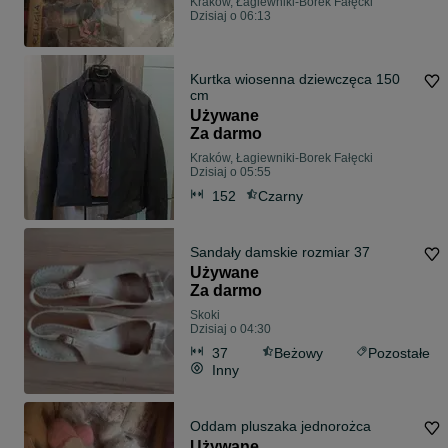
Kraków, Łagiewniki-Borek Fałęcki
Dzisiaj o 06:13
Kurtka wiosenna dziewczęca 150
cm
Używane
Za darmo
Kraków, Łagiewniki-Borek Fałęcki
Dzisiaj o 05:55
152
Czarny
Sandały damskie rozmiar 37
Używane
Za darmo
Skoki
Dzisiaj o 04:30
37
Beżowy
Pozostałe
Inny
Oddam pluszaka jednorożca
Używane