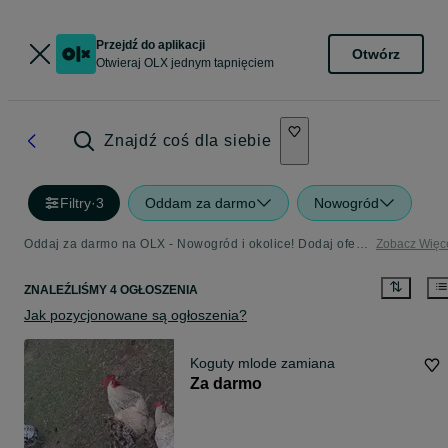
Przejdź do aplikacji
Otwórz
Otwieraj OLX jednym tapnięciem
Znajdź coś dla siebie
Filtry
·
3
Oddam za darmo
Nowogród
Oddaj za darmo na OLX - Nowogród i okolice! Dodaj ofertę w kategorii Oddam za Darmo
Zobacz Więc
ZNALEŹLIŚMY 4 OGŁOSZENIA
Jak pozycjonowane są ogłoszenia?
Koguty mlode zamiana
Za darmo