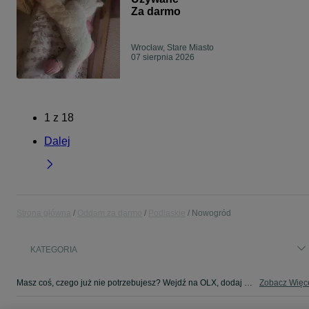
Za darmo
Wrocław, Stare Miasto
07 sierpnia 2026
1
z
18
Dalej
Strona główna
Oddam za darmo
Podlaskie
Nowogród
KATEGORIA
Masz coś, czego już nie potrzebujesz? Wejdź na OLX, dodaj ofertę w kategorii Oddam za darmo i oddaj swój przedmiot za darmo! - Nowogród i okolice!
Zobacz Więc