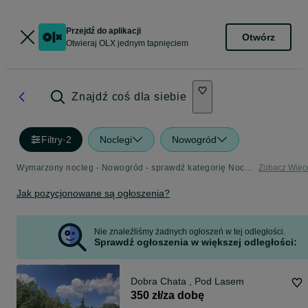
Przejdź do aplikacji
Otwórz
Otwieraj OLX jednym tapnięciem
Znajdź coś dla siebie
Filtry
·
2
Noclegi
Nowogród
Wymarzony nocleg - Nowogród - sprawdź kategorię Noclegi
Zobacz Więc
Jak pozycjonowane są ogłoszenia?
Nie znaleźliśmy żadnych ogłoszeń w tej odległości.
Sprawdź ogłoszenia w większej odległości:
Dobra Chata , Pod Lasem
350 zł/za dobę