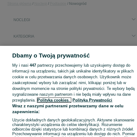
Strona główna
Noclegi
Podlaskie
Nowogród
NOCLEGI
KATEGORIA
Zasłużony urlop spędzaj na przyjemnościach! Znajdź idealne miejsce na wypoczynek w kategorii Noclegi na OLX - Nowogród i okolice!
Zobacz Więc
Dbamy o Twoją prywatność
My i nasi
447
partnerzy przechowujemy lub uzyskujemy dostęp do
Mapa kategorii
informacji na urządzeniu, takich jak unikalne identyfikatory w plikach
Mapa miejscowości
cookie w celu przetwarzania danych osobowych. Użytkownik może
Mapa ministron
zaakceptować wybory lub zarządzać nimi, klikając poniżej lub w
dowolnym momencie na stronie polityki prywatności. Te wybory będą
Popularne wyszukiwania
sygnalizowane naszym partnerom i nie będą miały wpływu na dane
przeglądania.
Polityka cookies,
Polityka Prywatności
Wraz z naszymi partnerami przetwarzamy dane w celu
zapewnienia:
Użycie dokładnych danych geolokalizacyjnych. Aktywne skanowanie
charakterystyki urządzenia do celów identyfikacji. Rozumienie
odbiorców dzięki statystyce lub kombinacji danych z różnych źródeł.
Przechowywanie informacji na urządzeniu lub dostęp do nich. Pomiar