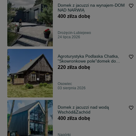
Domek z jacuzzi na wynajem-DOM
NAD NARWIĄ
400 zł/za dobę
Drożęcin-Lubiejewo
24 lipca 2026
Agroturystyka Podlaska Chatka,
"Skowronkowe pole"domek do
wynajęcia
220 zł/za dobę
Osowiec
03 sierpnia 2026
Domek z jacuzzi nad wodą
Wschód&Zachód
400 zł/za dobę
Nagórki