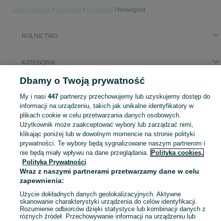
Strona główna
Rolnictwo
Podlaskie
Nowogród
ROLNICTWO
KATEGORIA
Dbamy o Twoją prywatność
Popularne wyszukiwania
My i nasi
447
partnerzy przechowujemy lub uzyskujemy dostęp do
łycha
informacji na urządzeniu, takich jak unikalne identyfikatory w
plikach cookie w celu przetwarzania danych osobowych.
Użytkownik może zaakceptować wybory lub zarządzać nimi,
Zobacz Więc
Sprzedaż artykułów rolniczych Nowogród ▶️ maszyny rolnicze, produkty rolne i inne ✅ Nowe i używane w dobrych cenach ✌ Znajdź oferty na OLX.pl!
klikając poniżej lub w dowolnym momencie na stronie polityki
prywatności. Te wybory będą sygnalizowane naszym partnerom i
nie będą miały wpływu na dane przeglądania.
Polityka cookies,
Mapa kategorii
Polityka Prywatności
Mapa miejscowości
Wraz z naszymi partnerami przetwarzamy dane w celu
Mapa ministron
zapewnienia:
Popularne wyszukiwania
Użycie dokładnych danych geolokalizacyjnych. Aktywne
skanowanie charakterystyki urządzenia do celów identyfikacji.
Rozumienie odbiorców dzięki statystyce lub kombinacji danych z
różnych źródeł. Przechowywanie informacji na urządzeniu lub