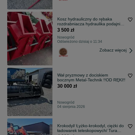
Kosz hydrauliczny do rębaka
rozdrabniacza hydraulika podajnik
DOWÓZ
3 500 zł
Nowogród
Odświeżono dzisiaj o 11:34
Zobacz więcej
Wał pryzmowy z dociskiem
bocznym Metal-Technik !!OD RĘKI!!
30 000 zł
Nowogród
04 sierpnia 2026
Krokodyl/ Łyżko-krokodyl, ciężki do
ładowarek teleskopowych/ Tura