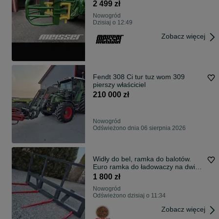
produkcja
2 499 zł
Nowogród
Dzisiaj o 12:49
Zobacz więcej
Fendt 308 Ci tur tuz wom 309
pierszy właściciel
210 000 zł
Nowogród
Odświeżono dnia 06 sierpnia 2026
Widły do bel, ramka do balotów.
Euro ramka do ładowaczy na dwie
bele
1 800 zł
Nowogród
Odświeżono dzisiaj o 11:34
Zobacz więcej