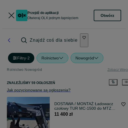
Przejdź do aplikacji
Otwórz
Otwieraj OLX jednym tapnięciem
Znajdź coś dla siebie
Filtry
·
2
Rolnictwo
Nowogród
Rolnictwo Nowogród
Zobacz Więc
ZNALEŹLIŚMY 59 OGŁOSZEŃ
Jak pozycjonowane są ogłoszenia?
DOSTAWA / MONTAŻ Ładowacz
czołowy TUR MC-1500 do MTZ
Belarus, Ursus i Zetor - euroramka
11 400 zł