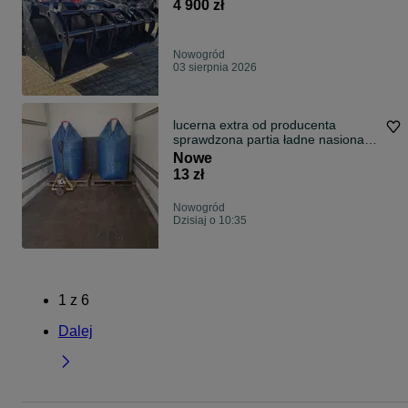
ciągnika/ Manitou/ Merlo/ JCB
4 900 zł
Nowogród
03 sierpnia 2026
lucerna extra od producenta
sprawdzona partia ładne nasiona
bez śmieci
Nowe
13 zł
Nowogród
Dzisiaj o 10:35
1
z
6
Dalej