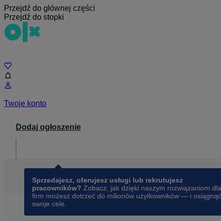
Przejdź do głównej części
Przejdź do stopki
Czat
Twoje konto
Dodaj ogłoszenie
Dla biznesu
opens in a new tab
Sprzedajesz, oferujesz usługi lub rekrutujesz
pracowników?
Zobacz, jak dzięki naszym rozwiązaniom dl
firm możesz dotrzeć do milionów użytkowników — i osiągną
swoje cele.