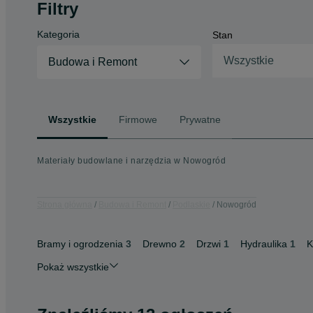
Filtry
Kategoria
Stan
Wszystkie
Budowa i Remont
Wszystkie
Firmowe
Prywatne
Materiały budowlane i narzędzia w Nowogród
Strona główna
Budowa i Remont
Podlaskie
Nowogród
Bramy i ogrodzenia
3
Drewno
2
Drzwi
1
Hydraulika
1
K
Pokaż wszystkie