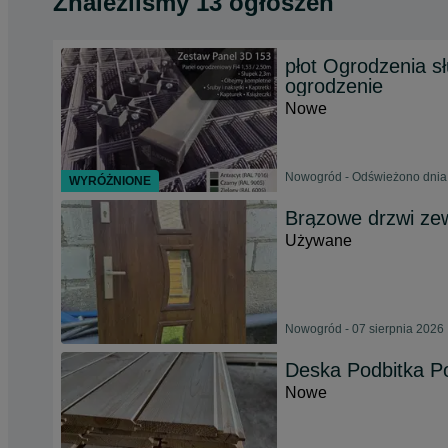
Znaleźliśmy 13 ogłoszeń
płot Ogrodzenia sł
ogrodzenie
Nowe
Nowogród - Odświeżono dnia 
WYRÓŻNIONE
Brązowe drzwi zew
Używane
Nowogród - 07 sierpnia 2026
Deska Podbitka P
Nowe