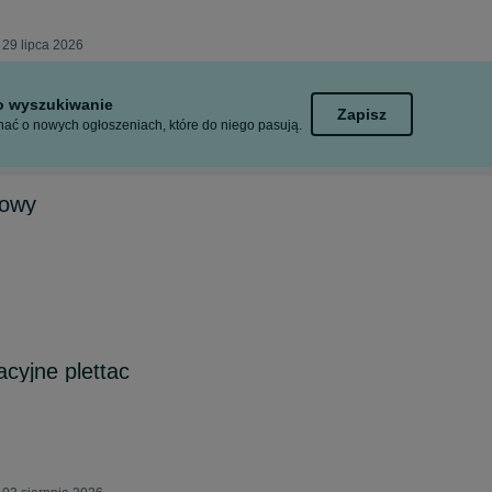
29 lipca 2026
to wyszukiwanie
Zapisz
ać o nowych ogłoszeniach, które do niego pasują.
lowy
cyjne plettac