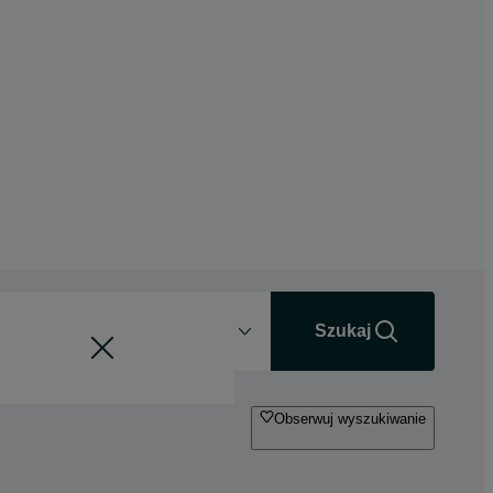
Odległość
+0 km
Szukaj
Obserwuj wyszukiwanie