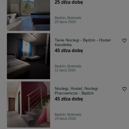
pracowników/kwatery pracownicze
25 zł/za dobę
Będzin, Boleradz
20 lipca 2026
Tanie Noclegi - Będzin - Hostel
Karolinka
45 zł/za dobę
Będzin, Boleradz
11 lipca 2026
Noclegi, Hostel, Noclegi
Pracownicze - Będzin
45 zł/za dobę
Będzin, Boleradz
20 lipca 2026