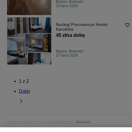
Będzin, Boleradz
20 lipca 2026
Noclegi Pracownicze Hostel
Karolinka
45 zł/za dobę
Będzin, Boleradz
27 lipca 2026
1
z
2
Dalej
Strona główna
Noclegi
Śląskie
Będzin
Boleradz