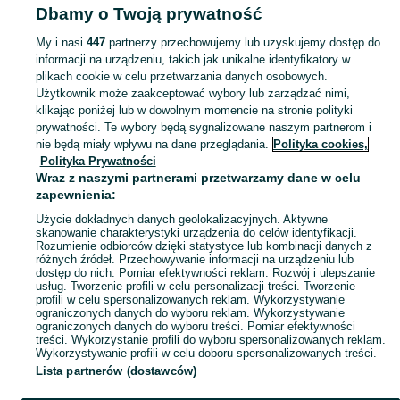
Dbamy o Twoją prywatność
NOCLEGI
My i nasi
447
partnerzy przechowujemy lub uzyskujemy dostęp do
informacji na urządzeniu, takich jak unikalne identyfikatory w
KATEGORIA
plikach cookie w celu przetwarzania danych osobowych.
Użytkownik może zaakceptować wybory lub zarządzać nimi,
Zasłużony urlop spędzaj na przyjemnościach! Znajdź idealne miejsce na wypoczynek w kategorii Noclegi na OLX - Będzin i okolice!
Zobacz Więc
klikając poniżej lub w dowolnym momencie na stronie polityki
prywatności. Te wybory będą sygnalizowane naszym partnerom i
nie będą miały wpływu na dane przeglądania.
Polityka cookies,
Mapa kategorii
Polityka Prywatności
Mapa miejscowości
Wraz z naszymi partnerami przetwarzamy dane w celu
zapewnienia:
Mapa ministron
Użycie dokładnych danych geolokalizacyjnych. Aktywne
Popularne wyszukiwania
skanowanie charakterystyki urządzenia do celów identyfikacji.
Rozumienie odbiorców dzięki statystyce lub kombinacji danych z
różnych źródeł. Przechowywanie informacji na urządzeniu lub
dostęp do nich. Pomiar efektywności reklam. Rozwój i ulepszanie
usług. Tworzenie profili w celu personalizacji treści. Tworzenie
profili w celu spersonalizowanych reklam. Wykorzystywanie
ograniczonych danych do wyboru reklam. Wykorzystywanie
ograniczonych danych do wyboru treści. Pomiar efektywności
treści. Wykorzystanie profili do wyboru spersonalizowanych reklam.
Wykorzystywanie profili w celu doboru spersonalizowanych treści.
Lista partnerów (dostawców)