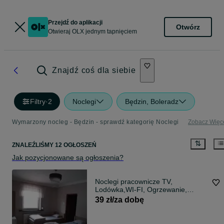
Przejdź do aplikacji
Otwórz
Otwieraj OLX jednym tapnięciem
Znajdź coś dla siebie
Filtry
·
2
Noclegi
Będzin, Boleradz
Wymarzony nocleg - Będzin - sprawdź kategorię Noclegi
Zobacz Więc
ZNALEŹLIŚMY 12 OGŁOSZEŃ
Jak pozycjonowane są ogłoszenia?
Noclegi pracownicze TV,
Lodówka,WI-FI, Ogrzewanie,
Ciepła woda 24h
39 zł/za dobę