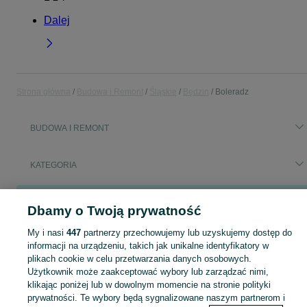
Dalej
Strona główna
Budowa i Remont
Śląskie
Będzin
Boleradz
BUDOWA I REMONT
KATEGORIA
Popularne wyszukiwania
Dbamy o Twoją prywatność
rura stalowa 50x2
słupki drewniane do siatki leśnej
kantówka 10x10
deski
My i nasi
447
partnerzy przechowujemy lub uzyskujemy dostęp do
informacji na urządzeniu, takich jak unikalne identyfikatory w
plikach cookie w celu przetwarzania danych osobowych.
Zobacz Więc
Aktualne oferty z kategorii Budowa i Remont w Będzin blisko Ciebie ➤ Kupuj nowe lub używane w dobrej cenie, przeglądaj lokalne ogłoszenia ☝ Szybkie kupno i sprzedaż na OLX.pl
Użytkownik może zaakceptować wybory lub zarządzać nimi,
klikając poniżej lub w dowolnym momencie na stronie polityki
prywatności. Te wybory będą sygnalizowane naszym partnerom i
Mapa kategorii