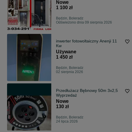
ZEWNĘTRZNE z montażem
Nowe
1 100 zł
Będzin, Boleradz
Odświeżono dnia 09 sierpnia 2026
inwerter fotowoltaiczny Anenji 11
Kw
Używane
1 450 zł
Będzin, Boleradz
02 sierpnia 2026
Przedłużacz Bębnowy 50m 3x2,5
Wyprzedaż
Nowe
130 zł
Będzin, Boleradz
24 lipca 2026