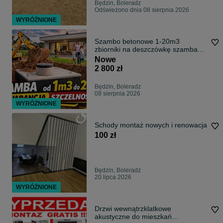
Będzin, Boleradz
Odświeżono dnia 08 sierpnia 2026
WYRÓŻNIONE
Szambo betonowe 1-20m3
zbiorniki na deszczówkę szamba
piwnice kanały
Nowe
2 800 zł
Będzin, Boleradz
08 sierpnia 2026
WYRÓŻNIONE
Schody montaż nowych i renowacja
100 zł
Będzin, Boleradz
20 lipca 2026
WYRÓŻNIONE
Drzwi wewnątrzklatkowe
akustyczne do mieszkań