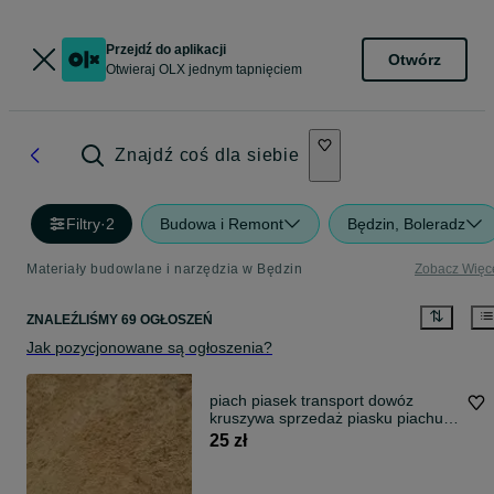
Przejdź do aplikacji
Otwórz
Otwieraj OLX jednym tapnięciem
Znajdź coś dla siebie
Filtry
·
2
Budowa i Remont
Będzin, Boleradz
Materiały budowlane i narzędzia w Będzin
Zobacz Więc
ZNALEŹLIŚMY 69 OGŁOSZEŃ
Jak pozycjonowane są ogłoszenia?
piach piasek transport dowóz
kruszywa sprzedaż piasku piachu
tanio
25 zł