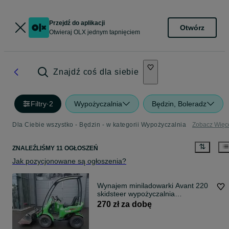
Przejdź do aplikacji
Otwórz
Otwieraj OLX jednym tapnięciem
Znajdź coś dla siebie
Filtry
·
2
Wypożyczalnia
Będzin, Boleradz
Dla Ciebie wszystko - Będzin - w kategorii Wypożyczalnia
Zobacz Więc
ZNALEŹLIŚMY 11 OGŁOSZEŃ
Jak pozycjonowane są ogłoszenia?
Wynajem miniladowarki Avant 220
skidsteer wypożyczalnia
miniladowarka
270 zł za dobę