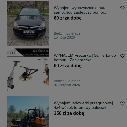
Wynajem wypozyczalnia auta
samochod zastepczy pomoc
drogowa
60 zł za dobę
Będzin, Boleradz
15 lipca 2026
WYNAJEM Frezarka | Szlifierka do
betonu | Zacieraczka
WYPOŻYCZALNIA
60 zł za dobę
Będzin, Boleradz
07 sierpnia 2026
Wynajem ładowarki przegubowej
4x4 wózek terenowy paleciak
350 zł za dobę