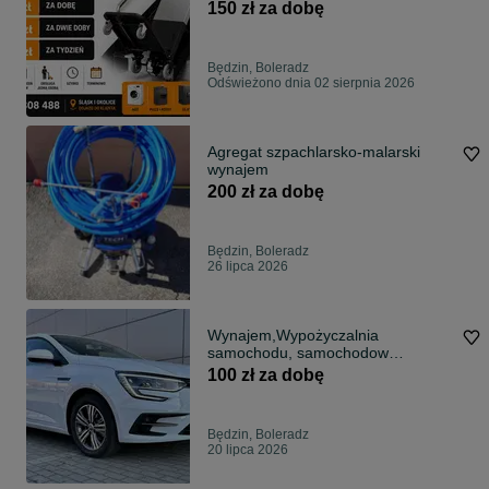
po schodach ciężkich rzeczy bez
150 zł za dobę
wysiłku
Będzin, Boleradz
Odświeżono dnia 02 sierpnia 2026
Agregat szpachlarsko-malarski
wynajem
200 zł za dobę
Będzin, Boleradz
26 lipca 2026
Wynajem,Wypożyczalnia
samochodu, samochodow
osobowych aut auta
100 zł za dobę
Będzin, Boleradz
20 lipca 2026