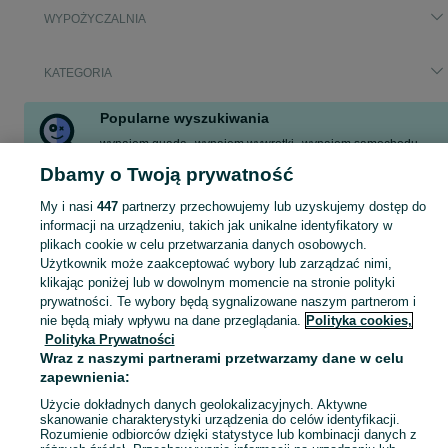
WYPOŻYCZALNIA
KATEGORIA
Popularne wyszukiwania
wynajem quada
wynajem wywrotki
wynajem samochodu
dmuchańce wynajem
schodołaz
wynajem wywrotki 4 ośka
Dbamy o Twoją prywatność
maszyna do wykladziny
wynajem rusztowań
My i nasi
447
partnerzy przechowujemy lub uzyskujemy dostęp do
Zobacz Więcej
informacji na urządzeniu, takich jak unikalne identyfikatory w
plikach cookie w celu przetwarzania danych osobowych.
Użytkownik może zaakceptować wybory lub zarządzać nimi,
Skorzystaj z największego serwisu ogłoszeniowego - Będzin i okolice! - kupuj lub sprzedawaj jeszcze wygodniej w kategorii Wypożyczalnia!
Zobacz Więc
klikając poniżej lub w dowolnym momencie na stronie polityki
prywatności. Te wybory będą sygnalizowane naszym partnerom i
Mapa kategorii
nie będą miały wpływu na dane przeglądania.
Polityka cookies,
Polityka Prywatności
Mapa miejscowości
Wraz z naszymi partnerami przetwarzamy dane w celu
Mapa ministron
zapewnienia:
Popularne wyszukiwania
Użycie dokładnych danych geolokalizacyjnych. Aktywne
skanowanie charakterystyki urządzenia do celów identyfikacji.
Rozumienie odbiorców dzięki statystyce lub kombinacji danych z