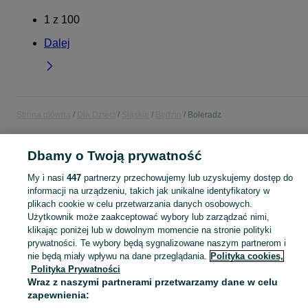
1
z
100
Dalej
Strona główna
Dla Dzieci
Śląskie
Będzin
Boleradz
DLA DZIECI
Dbamy o Twoją prywatność
My i nasi
447
partnerzy przechowujemy lub uzyskujemy dostęp do
KATEGORIA
informacji na urządzeniu, takich jak unikalne identyfikatory w
plikach cookie w celu przetwarzania danych osobowych.
Użytkownik może zaakceptować wybory lub zarządzać nimi,
Zakupy dla Twojej pociechy mogą być dziecinnie proste! Znajdź to, czego potrzebujesz w kategorii Dla Dzieci na OLX - Będzin i okolice!
Zobacz Więc
klikając poniżej lub w dowolnym momencie na stronie polityki
prywatności. Te wybory będą sygnalizowane naszym partnerom i
Mapa kategorii
nie będą miały wpływu na dane przeglądania.
Polityka cookies,
Polityka Prywatności
Mapa miejscowości
Wraz z naszymi partnerami przetwarzamy dane w celu
Mapa ministron
zapewnienia:
Popularne wyszukiwania