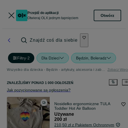
Przejdź do aplikacji
Otwórz
Otwieraj OLX jednym tapnięciem
Znajdź coś dla siebie
Filtry
·
2
Dla Dzieci
Będzin, Boleradz
Wszystko dla dziecka - Będzin - artykuły, akcesoria i zabawki dla dzieci w Twojej okolicy
Zobacz Więc
ZNALEŹLIŚMY
PONAD
1 000 OGŁOSZEŃ
Jak pozycjonowane są ogłoszenia?
Nosidełko ergonomiczne TULA
Toddler Hot Air Balloon
Używane
200 zł
210,50 zł z Pakietem Ochronnym