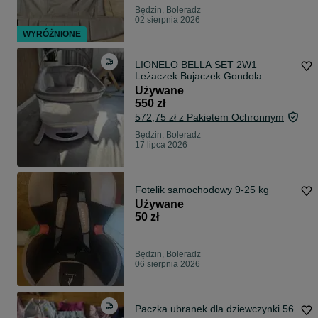
Będzin, Boleradz
02 sierpnia 2026
WYRÓŻNIONE
LIONELO BELLA SET 2W1
Leżaczek Bujaczek Gondola
Łóżeczko dziecięce
Używane
550 zł
572,75 zł z Pakietem Ochronnym
Będzin, Boleradz
17 lipca 2026
Fotelik samochodowy 9-25 kg
Używane
50 zł
Będzin, Boleradz
06 sierpnia 2026
Paczka ubranek dla dziewczynki 56