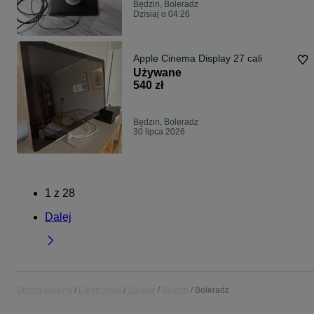
Będzin, Boleradz
Dzisiaj o 04:26
Apple Cinema Display 27 cali
Używane
540 zł
Będzin, Boleradz
30 lipca 2026
1
z
28
Dalej
Strona główna
Elektronika
Śląskie
Będzin
Boleradz