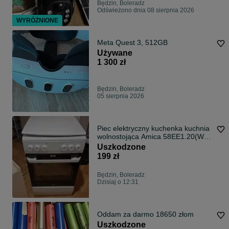
Będzin, Boleradz
Odświeżono dnia 08 sierpnia 2026
WYRÓŻNIONE
Meta Quest 3, 512GB
Używane
1 300 zł
Będzin, Boleradz
05 sierpnia 2026
Piec elektryczny kuchenka kuchnia
wolnostojąca Amica 58EE1.20(W)
69L 119814 Biała NOWA
Uszkodzone
uszkodzona
199 zł
Będzin, Boleradz
Dzisiaj o 12:31
Oddam za darmo 18650 złom
Uszkodzone