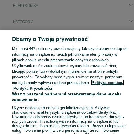
ELEKTRONIKA
KATEGORIA
Popularne wyszukiwania
Dbamy o Twoją prywatność
kuchenka gazowa
klimatyzator
lodówka zabudowy
My i nasi
447
partnerzy przechowujemy lub uzyskujemy dostęp do
lodówka
informacji na urządzeniu, takich jak unikalne identyfikatory w
plikach cookie w celu przetwarzania danych osobowych.
Użytkownik może zaakceptować wybory lub zarządzać nimi,
Zobacz Więc
Sprzedaż elektroniki Będzin ▶️ szeroki wybór modeli i marek ✅ Nowe i używane oferty w atrakcyjnych cenach ☝ Sprawdź ogłoszenia online na OLX.pl!
klikając poniżej lub w dowolnym momencie na stronie polityki
prywatności. Te wybory będą sygnalizowane naszym partnerom i
nie będą miały wpływu na dane przeglądania.
Polityka cookies,
Mapa kategorii
Polityka Prywatności
Mapa miejscowości
Wraz z naszymi partnerami przetwarzamy dane w celu
Mapa ministron
zapewnienia:
Popularne wyszukiwania
Użycie dokładnych danych geolokalizacyjnych. Aktywne
skanowanie charakterystyki urządzenia do celów identyfikacji.
Rozumienie odbiorców dzięki statystyce lub kombinacji danych z
różnych źródeł. Przechowywanie informacji na urządzeniu lub
dostęp do nich. Pomiar efektywności reklam. Rozwój i ulepszanie
usług. Tworzenie profili w celu personalizacji treści. Tworzenie