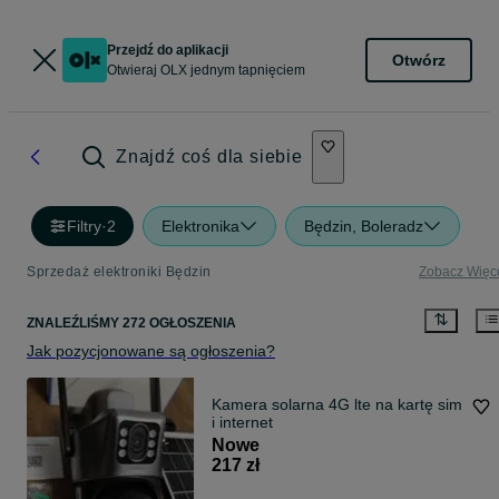
Przejdź do aplikacji
Otwórz
Otwieraj OLX jednym tapnięciem
Znajdź coś dla siebie
Filtry
·
2
Elektronika
Będzin, Boleradz
Sprzedaż elektroniki Będzin
Zobacz Więc
ZNALEŹLIŚMY 272 OGŁOSZENIA
Jak pozycjonowane są ogłoszenia?
Kamera solarna 4G lte na kartę sim
i internet
Nowe
217 zł