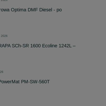
a 2026
arowa Optima DMF Diesel - po
a 2026
 RAPA SCh-SR 1600 Ecoline 1242L –
026
y PowerMat PM-SW-560T