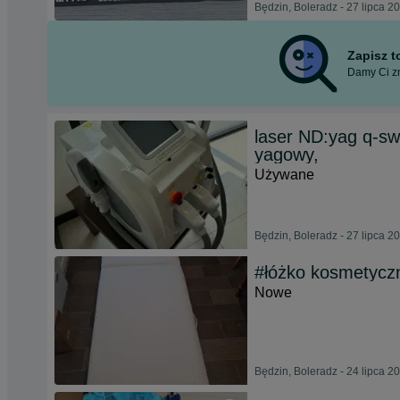
Będzin, Boleradz - 27 lipca 2
Zapisz 
Damy Ci zn
laser ND:yag q-s
yagowy,
Używane
Będzin, Boleradz - 27 lipca 2
#łóżko kosmetycz
Nowe
Będzin, Boleradz - 24 lipca 2