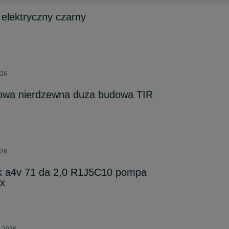
 elektryczny czarny
026
iowa nierdzewna duza budowa TIR
026
k a4v 71 da 2,0 R1J5C10 pompa
cx