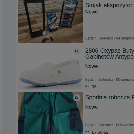
Stojak ekspozyto
Nowe
Będzin, Boleradz - 04 sierpni
2806 Oxypas But
Gabinetów Antypo
Nowe
Będzin, Boleradz - 06 sierpni
38
Spodnie robocze P
Nowe
Będzin, Boleradz - Odświeżon
L / 50-52