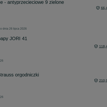
e - antyprzecieciowe 9 zielone
66,
o dnia 26 lipca 2026
papy JORI 41
118,
026
trauss orgodniczki
210,
026