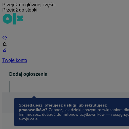
Przejdź do głównej części
Przejdź do stopki
Czat
Twoje konto
Dodaj ogłoszenie
Dla biznesu
opens in a new tab
Sprzedajesz, oferujesz usługi lub rekrutujesz
pracowników?
Zobacz, jak dzięki naszym rozwiązaniom dl
firm możesz dotrzeć do milionów użytkowników — i osiągną
swoje cele.