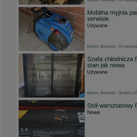
Będzin, Boleradz - 06 sierpni
Mobilna myjnia p
serwisie.
Używane
Będzin, Boleradz - 03 sierpni
Szafa chłodnicza
stan jak nowa
Używane
Będzin, Boleradz - 08 lipca 2
Stół warsztatow
Nowe