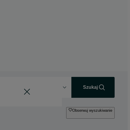
Odległość
+0 km
Szukaj
Obserwuj wyszukiwanie