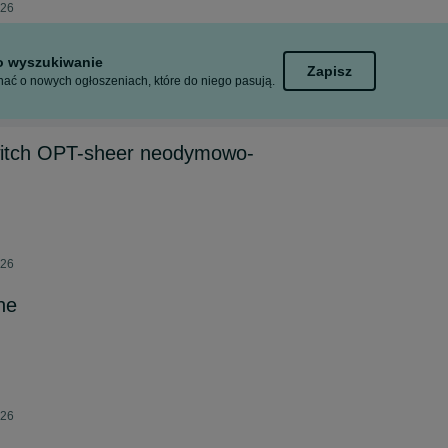
026
to wyszukiwanie
Zapisz
ać o nowych ogłoszeniach, które do niego pasują.
witch OPT-sheer neodymowo-
026
ne
026