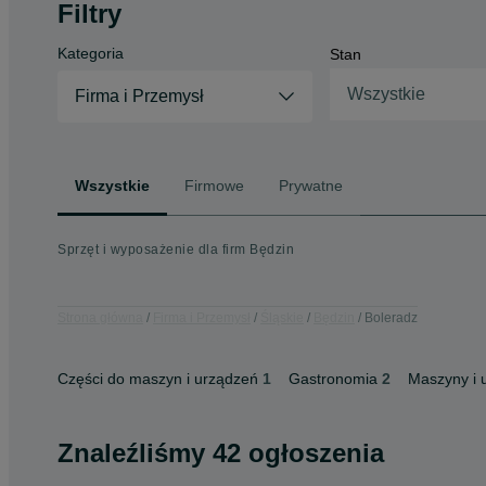
Filtry
Kategoria
Stan
Wszystkie
Firma i Przemysł
Wszystkie
Firmowe
Prywatne
Sprzęt i wyposażenie dla firm Będzin
Strona główna
Firma i Przemysł
Śląskie
Będzin
Boleradz
Części do maszyn i urządzeń
1
Gastronomia
2
Maszyny i 
Znaleźliśmy 42 ogłoszenia