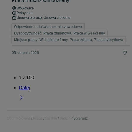
Praca Brukarz samodzielny
Wojkowice
Pełny etat
Umowa o pracę, Umowa zlecenie
Odpowiednie doświadczenie zawodowe
Dyspozycyjność: Praca zmianowa, Praca w weekendy
Miejsce pracy: W siedzibie firmy, Praca zdalna, Praca hybrydowa
05 sierpnia 2026
1
z
100
Dalej
Strona główna
Praca
Śląskie
Będzin
Boleradz