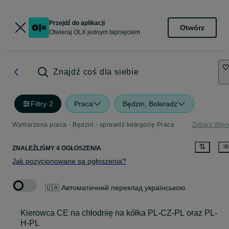
Przejdź do aplikacji
Otwórz
Otwieraj OLX jednym tapnięciem
Znajdź coś dla siebie
Filtry
·
2
Praca
Będzin, Boleradz
Wymarzona praca - Będzin - sprawdź kategorię Praca
Zobacz Więc
ZNALEŹLIŚMY 4 OGŁOSZENIA
Jak pozycjonowane są ogłoszenia?
🇺🇦 Автоматичний переклад українською
Kierowca CE na chłodnię na kółka PL-CZ-PL oraz PL-
H-PL