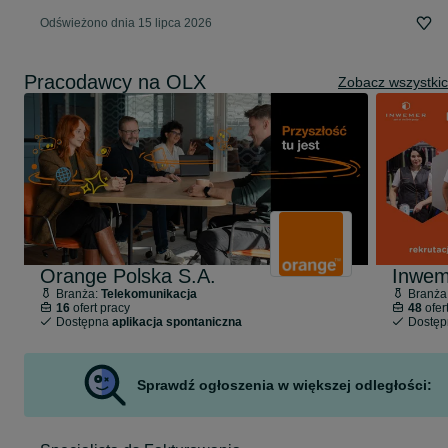
Odświeżono dnia 15 lipca 2026
Pracodawcy na OLX
Zobacz wszystki
Orange Polska S.A.
Inwem
Branża:
Telekomunikacja
Branża
16
ofert pracy
48
ofer
Dostępna
aplikacja spontaniczna
Dostę
Sprawdź ogłoszenia w większej odległości: