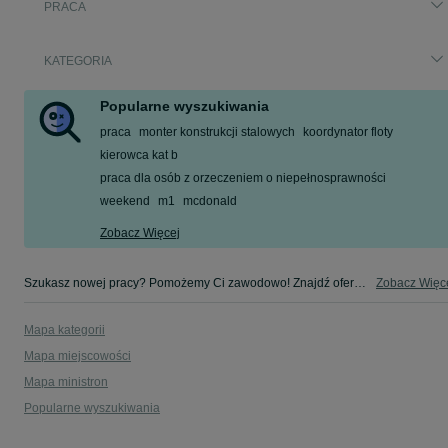
PRACA
KATEGORIA
Popularne wyszukiwania
praca
monter konstrukcji stalowych
koordynator floty
kierowca kat b
praca dla osób z orzeczeniem o niepełnosprawności
weekend
m1
mcdonald
Zobacz Więcej
Szukasz nowej pracy? Pomożemy Ci zawodowo! Znajdź ofertę dla siebie w kategorii Praca na OLX - Będzin i okolice!
Zobacz Więc
Mapa kategorii
Mapa miejscowości
Mapa ministron
Popularne wyszukiwania