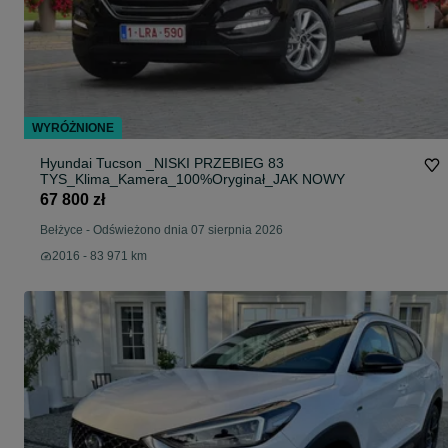
WYRÓŻNIONE
Hyundai Tucson _NISKI PRZEBIEG 83
TYS_Klima_Kamera_100%Oryginał_JAK NOWY
67 800 zł
Bełżyce
-
Odświeżono dnia 07 sierpnia 2026
2016 - 83 971 km