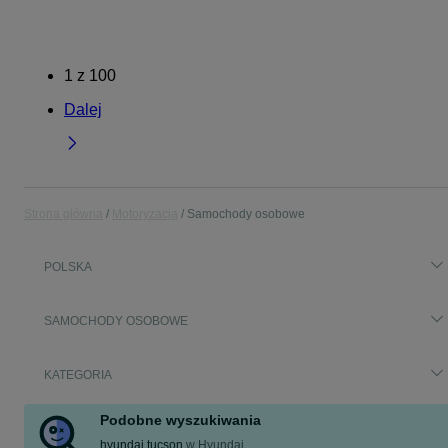
1
z
100
Dalej
Strona główna
Motoryzacja
Samochody osobowe
POLSKA
SAMOCHODY OSOBOWE
KATEGORIA
Podobne wyszukiwania
hyundai tucson
w
Hyundai