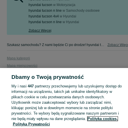
hyundai tucson
w
Motoryzacja
hyundai tucson n line
w
Samochody osobowe
hyundai tucson 4x4
w
Hyundai
hyundai tucson n line
w
Hyundai
Zobacz Więcej
Szukasz samochodu? Z nami będzie Ci po drodze! hyundai tucson w Twojej okolicy - tylko w kategorii Samochody osobowe na OLX!
Zobacz Więc
Mapa kategorii
Mapa miejscowości
Mapa ministron
Dbamy o Twoją prywatność
Popularne wyszukiwania
My i nasi
447
partnerzy przechowujemy lub uzyskujemy dostęp do
informacji na urządzeniu, takich jak unikalne identyfikatory w
plikach cookie w celu przetwarzania danych osobowych.
Użytkownik może zaakceptować wybory lub zarządzać nimi,
klikając poniżej lub w dowolnym momencie na stronie polityki
prywatności. Te wybory będą sygnalizowane naszym partnerom i
nie będą miały wpływu na dane przeglądania.
Polityka cookies,
Polityka Prywatności