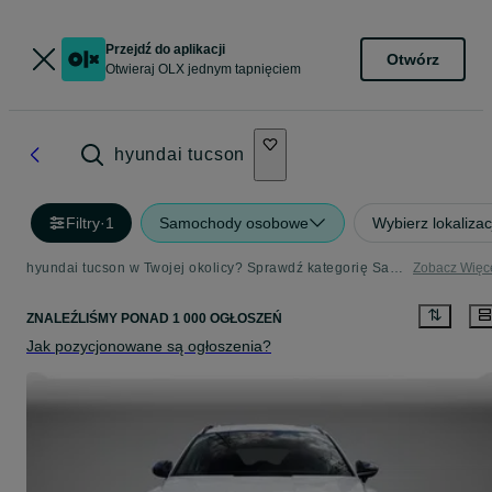
Przejdź do aplikacji
Otwórz
Otwieraj OLX jednym tapnięciem
hyundai tucson
Filtry
·
1
Samochody osobowe
Wybierz lokalizac
hyundai tucson w Twojej okolicy? Sprawdź kategorię Samochody osobowe
Zobacz Więc
ZNALEŹLIŚMY
PONAD
1 000 OGŁOSZEŃ
Jak pozycjonowane są ogłoszenia?