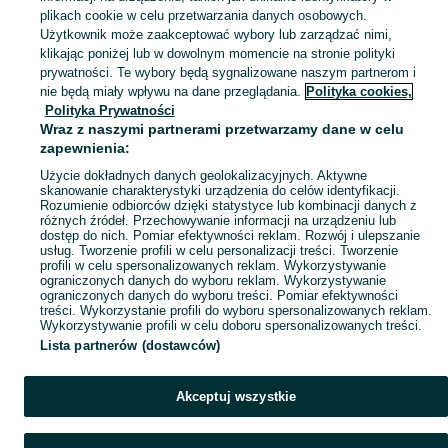
plikach cookie w celu przetwarzania danych osobowych.
Użytkownik może zaakceptować wybory lub zarządzać nimi,
klikając poniżej lub w dowolnym momencie na stronie polityki
Ups! Coś poszło nie tak...
prywatności. Te wybory będą sygnalizowane naszym partnerom i
nie będą miały wpływu na dane przeglądania.
Polityka cookies,
Odśwież lub wróć na stronę główną
Polityka Prywatności
Wraz z naszymi partnerami przetwarzamy dane w celu
zapewnienia:
Odśwież
Użycie dokładnych danych geolokalizacyjnych. Aktywne
skanowanie charakterystyki urządzenia do celów identyfikacji.
Rozumienie odbiorców dzięki statystyce lub kombinacji danych z
różnych źródeł. Przechowywanie informacji na urządzeniu lub
dostęp do nich. Pomiar efektywności reklam. Rozwój i ulepszanie
usług. Tworzenie profili w celu personalizacji treści. Tworzenie
profili w celu spersonalizowanych reklam. Wykorzystywanie
ograniczonych danych do wyboru reklam. Wykorzystywanie
ograniczonych danych do wyboru treści. Pomiar efektywności
treści. Wykorzystanie profili do wyboru spersonalizowanych reklam.
Wykorzystywanie profili w celu doboru spersonalizowanych treści.
Lista partnerów (dostawców)
Akceptuj wszystkie