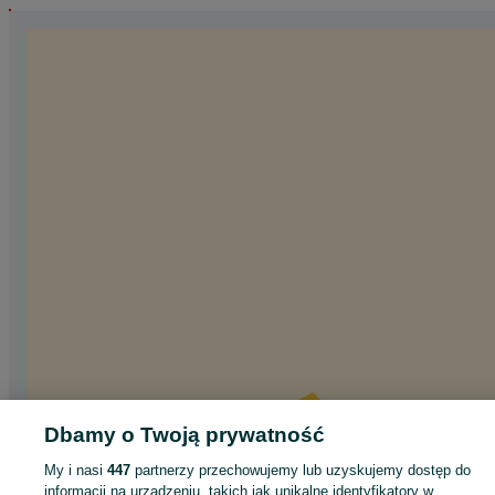
Dbamy o Twoją prywatność
My i nasi
447
partnerzy przechowujemy lub uzyskujemy dostęp do
informacji na urządzeniu, takich jak unikalne identyfikatory w