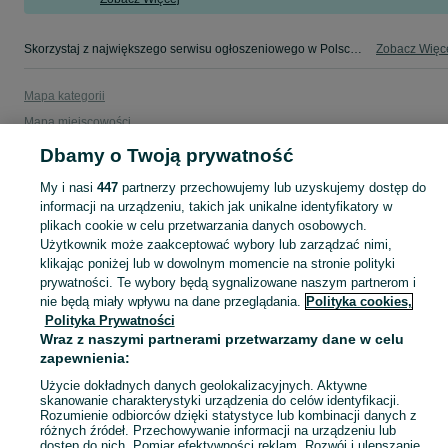
Skorzystaj z największego serwisu ogłoszeniowego w Polsce. Kupuj to, czego pragniesz i sprzedawaj to, czego już nie potrzebujesz w kategorii Ligier!
Zobacz Więc
Mapa kategorii
Mapa miejscowości
Mapa ministron
Dbamy o Twoją prywatność
Popularne wyszukiwania
My i nasi
447
partnerzy przechowujemy lub uzyskujemy dostęp do
informacji na urządzeniu, takich jak unikalne identyfikatory w
plikach cookie w celu przetwarzania danych osobowych.
Użytkownik może zaakceptować wybory lub zarządzać nimi,
klikając poniżej lub w dowolnym momencie na stronie polityki
prywatności. Te wybory będą sygnalizowane naszym partnerom i
nie będą miały wpływu na dane przeglądania.
Polityka cookies,
Polityka Prywatności
Wraz z naszymi partnerami przetwarzamy dane w celu
zapewnienia:
Użycie dokładnych danych geolokalizacyjnych. Aktywne
skanowanie charakterystyki urządzenia do celów identyfikacji.
Rozumienie odbiorców dzięki statystyce lub kombinacji danych z
różnych źródeł. Przechowywanie informacji na urządzeniu lub
dostęp do nich. Pomiar efektywności reklam. Rozwój i ulepszanie