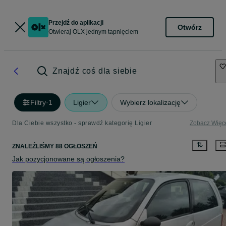
Przejdź do aplikacji
Otwórz
Otwieraj OLX jednym tapnięciem
Znajdź coś dla siebie
Filtry
·
1
Ligier
Wybierz lokalizację
Dla Ciebie wszystko - sprawdź kategorię Ligier
Zobacz Więc
ZNALEŹLIŚMY 88 OGŁOSZEŃ
Jak pozycjonowane są ogłoszenia?