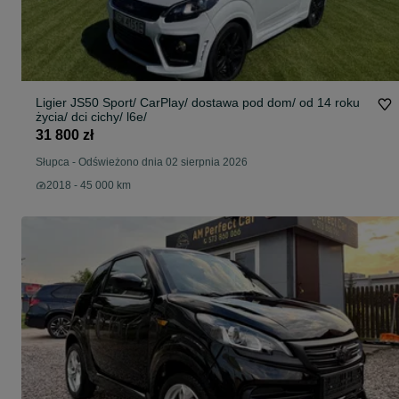
Ligier JS50 Sport/ CarPlay/ dostawa pod dom/ od 14 roku
życia/ dci cichy/ l6e/
31 800 zł
Słupca
-
Odświeżono dnia 02 sierpnia 2026
2018 - 45 000 km