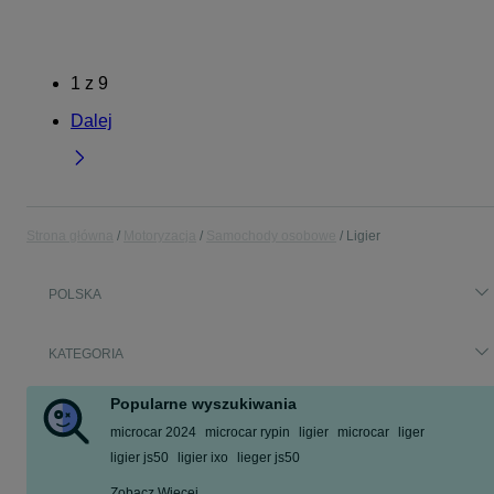
1
z
9
Dalej
Strona główna
Motoryzacja
Samochody osobowe
Ligier
POLSKA
KATEGORIA
Popularne wyszukiwania
microcar 2024
microcar rypin
ligier
microcar
liger
ligier js50
ligier ixo
lieger js50
Zobacz Więcej