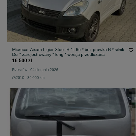
Microcar Aixam Ligier Xtoo -R * L6e * bez prawka B * silnik
Dci * zarejestrowany * long * wersja przedłużana
16 500 zł
Rzeszów
-
04 sierpnia 2026
2010 - 39 000 km