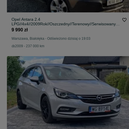
Opel Antara 2.4
LPG//4x4//2009Rok//Oszczedny//Terenowy//SerwisowanyN
aBiezaco//Klima//BezRdzy//DlugieOplaty//Raty//Zamiana
9 990 zł
Warszawa, Białołęka
-
Odświeżono dzisiaj o 19:03
2009 - 237 000 km