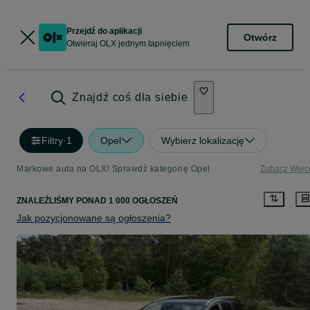
Przejdź do aplikacji
Otwórz
Otwieraj OLX jednym tapnięciem
Znajdź coś dla siebie
Filtry
·
1
Opel
Wybierz lokalizację
Markowe auta na OLX! Sprawdź kategorię Opel
Zobacz Więc
ZNALEŹLIŚMY
PONAD
1 000 OGŁOSZEŃ
Jak pozycjonowane są ogłoszenia?