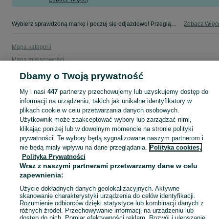
Wybierz sprawdzoną markę i poczuj się odjazdowo! Przeglądaj kategorię Opel na OLX i znajdź swój wymarzony samochód!
Zobacz Więc
Mapa kategorii
Mapa miejscowości
Mapa ministron
Dbamy o Twoją prywatność
Popularne wyszukiwania
My i nasi
447
partnerzy przechowujemy lub uzyskujemy dostęp do
informacji na urządzeniu, takich jak unikalne identyfikatory w
plikach cookie w celu przetwarzania danych osobowych.
Użytkownik może zaakceptować wybory lub zarządzać nimi,
klikając poniżej lub w dowolnym momencie na stronie polityki
prywatności. Te wybory będą sygnalizowane naszym partnerom i
nie będą miały wpływu na dane przeglądania.
Polityka cookies,
Polityka Prywatności
Wraz z naszymi partnerami przetwarzamy dane w celu
zapewnienia:
Użycie dokładnych danych geolokalizacyjnych. Aktywne
skanowanie charakterystyki urządzenia do celów identyfikacji.
Rozumienie odbiorców dzięki statystyce lub kombinacji danych z
różnych źródeł. Przechowywanie informacji na urządzeniu lub
dostęp do nich. Pomiar efektywności reklam. Rozwój i ulepszanie