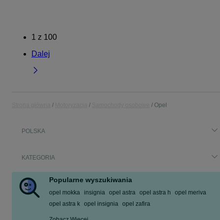
1
z
100
Dalej
Strona główna
Motoryzacja
Samochody osobowe
Opel
POLSKA
KATEGORIA
Popularne wyszukiwania
opel mokka
insignia
opel astra
opel astra h
opel meriva
opel astra k
opel insignia
opel zafira
Zobacz Więcej