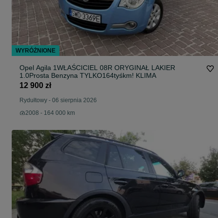
WYRÓŻNIONE
Opel Agila 1WŁAŚCICIEL 08R ORYGINAŁ LAKIER
1.0Prosta Benzyna TYLKO164tyśkm! KLIMA
12 900 zł
Rydułtowy
-
06 sierpnia 2026
2008 - 164 000 km