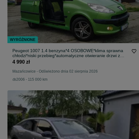
WYRÓŻNIONE
Peugeot 1007 1.4 benzyna*4 OSOBOWE*klima sprawna
chłodzi*niski przebieg*automatyczne otwieranie drzwi z
pilota*
4 990 zł
Mazańcowice
-
Odświeżono dnia 02 sierpnia 2026
2006 - 115 000 km