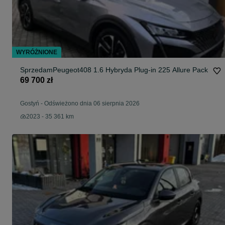
WYRÓŻNIONE
SprzedamPeugeot408 1.6 Hybryda Plug-in 225 Allure Pack
69 700 zł
Gostyń
-
Odświeżono dnia 06 sierpnia 2026
2023 - 35 361 km