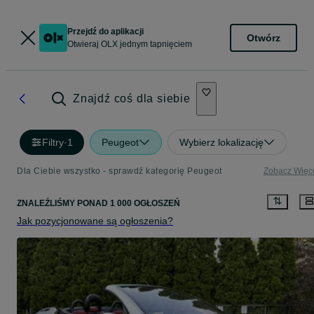
Przejdź do aplikacji
Otwórz
Otwieraj OLX jednym tapnięciem
Znajdź coś dla siebie
Filtry
·
1
Peugeot
Wybierz lokalizację
Dla Ciebie wszystko - sprawdź kategorię Peugeot
Zobacz Więc
ZNALEŹLIŚMY
PONAD
1 000 OGŁOSZEŃ
Jak pozycjonowane są ogłoszenia?