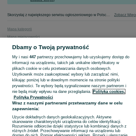
Skorzystaj z największego serwisu ogłoszeniowego w Polsce. Kupuj to, czego pragniesz i sprzedawaj to, czego już nie potrzebujesz w kategorii Peugeot!
Zobacz Więc
Mapa kategorii
Mapa miejscowości
Mapa ministron
Dbamy o Twoją prywatność
Popularne wyszukiwania
My i nasi
447
partnerzy przechowujemy lub uzyskujemy dostęp do
informacji na urządzeniu, takich jak unikalne identyfikatory w
plikach cookie w celu przetwarzania danych osobowych.
Użytkownik może zaakceptować wybory lub zarządzać nimi,
klikając poniżej lub w dowolnym momencie na stronie polityki
prywatności. Te wybory będą sygnalizowane naszym partnerom i
nie będą miały wpływu na dane przeglądania.
Polityka cookies,
Polityka Prywatności
Wraz z naszymi partnerami przetwarzamy dane w celu
zapewnienia:
Użycie dokładnych danych geolokalizacyjnych. Aktywne
skanowanie charakterystyki urządzenia do celów identyfikacji.
Rozumienie odbiorców dzięki statystyce lub kombinacji danych z
różnych źródeł. Przechowywanie informacji na urządzeniu lub
dostęp do nich. Pomiar efektywności reklam. Rozwój i ulepszanie