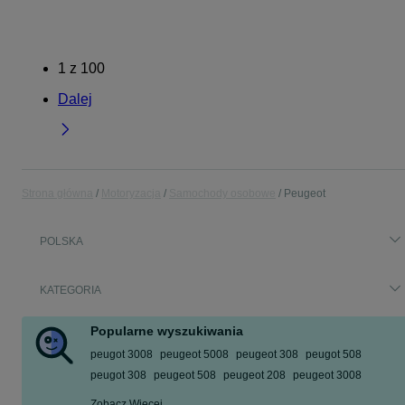
1
z
100
Dalej
Strona główna
Motoryzacja
Samochody osobowe
Peugeot
POLSKA
KATEGORIA
Popularne wyszukiwania
peugot 3008
peugeot 5008
peugeot 308
peugot 508
peugot 308
peugeot 508
peugeot 208
peugeot 3008
Zobacz Więcej