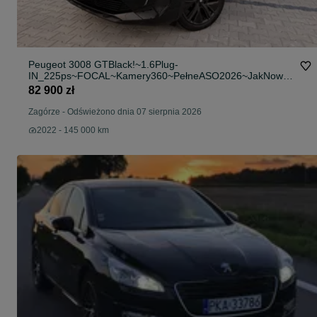
Peugeot 3008 GTBlack!~1.6Plug-
IN_225ps~FOCAL~Kamery360~PełneASO2026~JakNowy~
TOP
82 900 zł
Zagórze
-
Odświeżono dnia 07 sierpnia 2026
2022 - 145 000 km