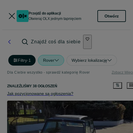
Przejdź do aplikacji
Otwórz
Otwieraj OLX jednym tapnięciem
Znajdź coś dla siebie
Filtry
·
1
Rover
Wybierz lokalizację
Dla Ciebie wszystko - sprawdź kategorię Rover
Zobacz Więc
ZNALEŹLIŚMY 38 OGŁOSZEŃ
Jak pozycjonowane są ogłoszenia?