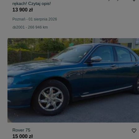
rękach! Czytaj opis!
13 900 zł
Poznań
-
01 sierpnia 2026
2001 - 266 946 km
Rover 75
15 000 zł