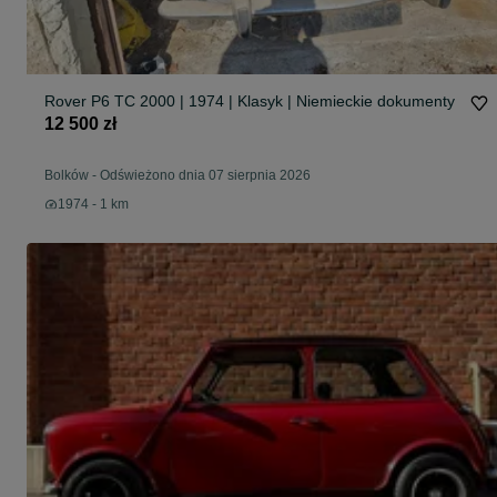
Rover P6 TC 2000 | 1974 | Klasyk | Niemieckie dokumenty
12 500 zł
Bolków
-
Odświeżono dnia 07 sierpnia 2026
1974 - 1 km