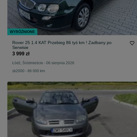
WYRÓŻNIONE
Rover 25 1.4 KAT Przebieg 86 tyś km ! Zadbany po
Serwisie
3 999 zł
Łódź, Śródmieście
-
06 sierpnia 2026
2000 - 86 000 km