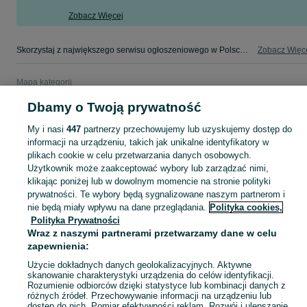
Zobacz Więcej
Skorzystaj z największego serwisu ogłoszeniowego w Polsce. Kupuj to, czego pragniesz i sprzedawaj to, czego już nie potrzebujesz w kategorii Rover!
Zobacz Więc
Mapa kategorii
Mapa miejscowości
Dbamy o Twoją prywatność
Mapa ministron
My i nasi
447
partnerzy przechowujemy lub uzyskujemy dostęp do
Popularne wyszukiwania
informacji na urządzeniu, takich jak unikalne identyfikatory w
plikach cookie w celu przetwarzania danych osobowych.
Użytkownik może zaakceptować wybory lub zarządzać nimi,
klikając poniżej lub w dowolnym momencie na stronie polityki
prywatności. Te wybory będą sygnalizowane naszym partnerom i
nie będą miały wpływu na dane przeglądania.
Polityka cookies,
Polityka Prywatności
Wraz z naszymi partnerami przetwarzamy dane w celu
zapewnienia:
Użycie dokładnych danych geolokalizacyjnych. Aktywne
skanowanie charakterystyki urządzenia do celów identyfikacji.
Rozumienie odbiorców dzięki statystyce lub kombinacji danych z
różnych źródeł. Przechowywanie informacji na urządzeniu lub
dostęp do nich. Pomiar efektywności reklam. Rozwój i ulepszanie