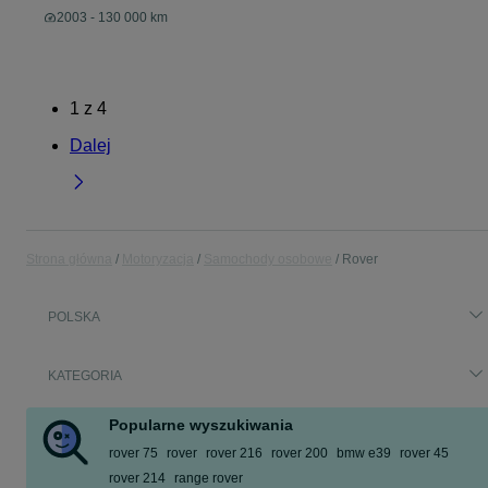
2003 - 130 000 km
1
z
4
Dalej
Strona główna
Motoryzacja
Samochody osobowe
Rover
POLSKA
KATEGORIA
Popularne wyszukiwania
rover 75
rover
rover 216
rover 200
bmw e39
rover 45
rover 214
range rover