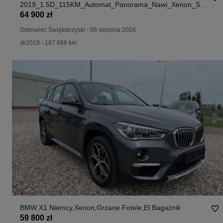
2019_1.5D_115KM_Automat_Panorama_Nawi_Xenon_Sk
óry_Gwarancja
64 900 zł
Ostrowiec Świętokrzyski
-
06 sierpnia 2026
2019 - 167 686 km
BMW X1 Niemcy,Xenon,Grzane Fotele,El Bagażnik
59 800 zł