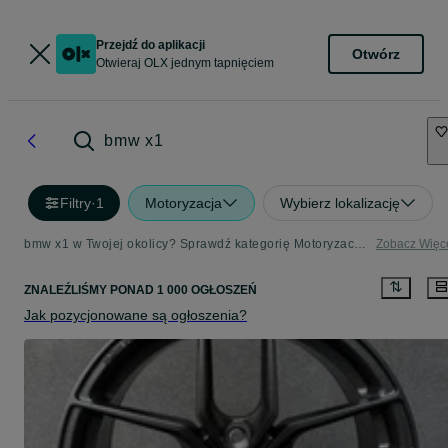
Przejdź do aplikacji
Otwórz
Otwieraj OLX jednym tapnięciem
bmw x1
Filtry
·
1
Motoryzacja
Wybierz lokalizację
bmw x1 w Twojej okolicy? Sprawdź kategorię Motoryzacja - Strona 3
Zobacz Więc
ZNALEŹLIŚMY
PONAD
1 000 OGŁOSZEŃ
Jak pozycjonowane są ogłoszenia?