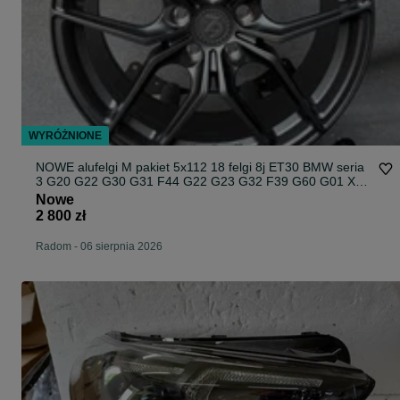
WYRÓŻNIONE
NOWE alufelgi M pakiet 5x112 18 felgi 8j ET30 BMW seria
3 G20 G22 G30 G31 F44 G22 G23 G32 F39 G60 G01 X1
F48 G42 X2 U06 Active Tourer Z4 G29 xDrive Styling 930
Nowe
Grafitowe jak Japan Racing Carbonado Rubin
2 800 zł
Radom
-
06 sierpnia 2026