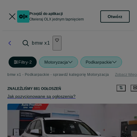
Przejdź do aplikacji
Otwórz
Otwieraj OLX jednym tapnięciem
bmw x1
Filtry
·
2
Motoryzacja
Podkarpackie
bmw x1 - Podkarpackie - sprawdź kategorię Motoryzacja
Zobacz Więc
ZNALEŹLIŚMY 881 OGŁOSZEŃ
Jak pozycjonowane są ogłoszenia?