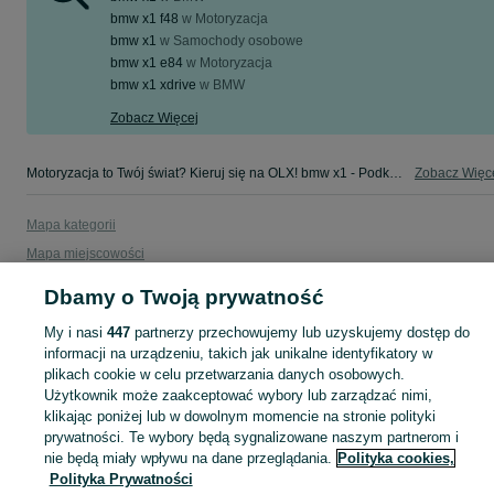
bmw x1 f48
w
Motoryzacja
bmw x1
w
Samochody osobowe
bmw x1 e84
w
Motoryzacja
bmw x1 xdrive
w
BMW
Zobacz Więcej
Motoryzacja to Twój świat? Kieruj się na OLX! bmw x1 - Podkarpackie - tylko w kategorii Motoryzacja na OLX!
Zobacz Więc
Mapa kategorii
Mapa miejscowości
Mapa ministron
Dbamy o Twoją prywatność
Popularne wyszukiwania
My i nasi
447
partnerzy przechowujemy lub uzyskujemy dostęp do
informacji na urządzeniu, takich jak unikalne identyfikatory w
plikach cookie w celu przetwarzania danych osobowych.
Użytkownik może zaakceptować wybory lub zarządzać nimi,
klikając poniżej lub w dowolnym momencie na stronie polityki
prywatności. Te wybory będą sygnalizowane naszym partnerom i
nie będą miały wpływu na dane przeglądania.
Polityka cookies,
Polityka Prywatności