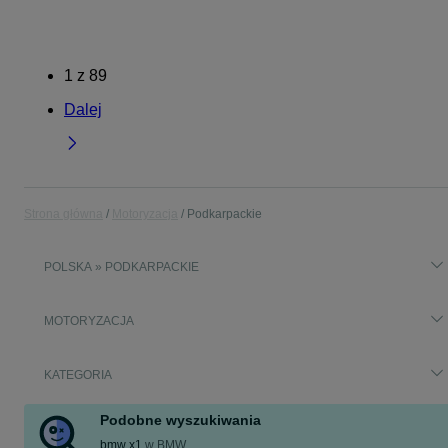
1
z
89
Dalej
Strona główna
Motoryzacja
Podkarpackie
POLSKA » PODKARPACKIE
MOTORYZACJA
KATEGORIA
Podobne wyszukiwania
bmw x1
w
BMW