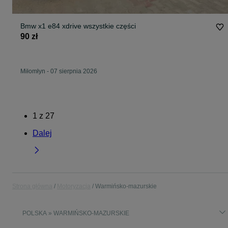
Bmw x1 e84 xdrive wszystkie części
90 zł
Miłomłyn
-
07 sierpnia 2026
1
z
27
Dalej
Strona główna
Motoryzacja
Warmińsko-mazurskie
POLSKA » WARMIŃSKO-MAZURSKIE