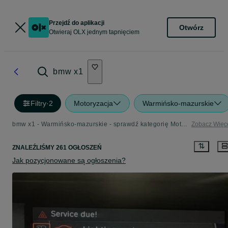
Przejdź do aplikacji
Otwórz
Otwieraj OLX jednym tapnięciem
bmw x1
Filtry
·
2
Motoryzacja
Warmińsko-mazurskie
bmw x1 - Warmińsko-mazurskie - sprawdź kategorię Motoryzacja
Zobacz Więc
ZNALEŹLIŚMY 261 OGŁOSZEŃ
Jak pozycjonowane są ogłoszenia?