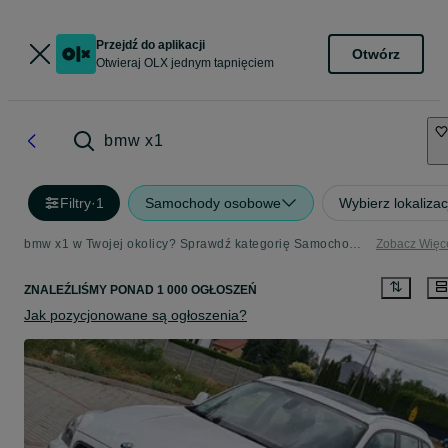
Przejdź do aplikacji
Otwórz
Otwieraj OLX jednym tapnięciem
bmw x1
Filtry
·
1
Samochody osobowe
Wybierz lokalizac
bmw x1 w Twojej okolicy? Sprawdź kategorię Samochody osobowe
Zobacz Więc
ZNALEŹLIŚMY
PONAD
1 000 OGŁOSZEŃ
Jak pozycjonowane są ogłoszenia?