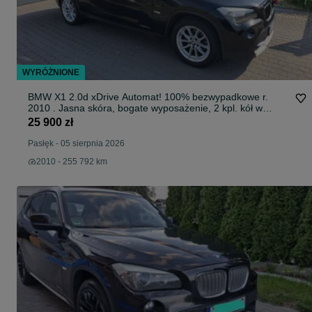
WYRÓŻNIONE
BMW X1 2.0d xDrive Automat! 100% bezwypadkowe r.
2010 . Jasna skóra, bogate wyposażenie, 2 kpl. kół w
cenie. Zadbany, gotowy do jazdy. PT 02.2027.
25 900 zł
Pasłęk
-
05 sierpnia 2026
2010 - 255 792 km