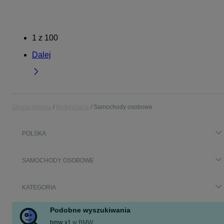
1
z
100
Dalej
Strona główna
Motoryzacja
Samochody osobowe
POLSKA
SAMOCHODY OSOBOWE
KATEGORIA
Podobne wyszukiwania
bmw x1
w
BMW