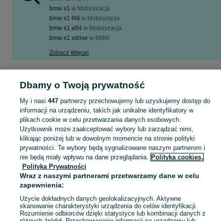
bmw x1
w
Motoryzacja
bmw x1 f48
w
Motoryzacja
bmw x1 e84
w
Motoryzacja
bmw x1 xdrive
w
BMW
Zobacz Więcej
Szukasz samochodu? Z nami będzie Ci po drodze! bmw x1 w Twojej okolicy - tylko w kategorii Samochody osobowe na OLX!
Zobacz Więc
Dbamy o Twoją prywatność
My i nasi
447
partnerzy przechowujemy lub uzyskujemy dostęp do
Mapa kategorii
informacji na urządzeniu, takich jak unikalne identyfikatory w
Mapa miejscowości
plikach cookie w celu przetwarzania danych osobowych.
Mapa ministron
Użytkownik może zaakceptować wybory lub zarządzać nimi,
klikając poniżej lub w dowolnym momencie na stronie polityki
Popularne wyszukiwania
prywatności. Te wybory będą sygnalizowane naszym partnerom i
nie będą miały wpływu na dane przeglądania.
Polityka cookies,
Polityka Prywatności
Wraz z naszymi partnerami przetwarzamy dane w celu
zapewnienia:
Użycie dokładnych danych geolokalizacyjnych. Aktywne
skanowanie charakterystyki urządzenia do celów identyfikacji.
Rozumienie odbiorców dzięki statystyce lub kombinacji danych z
różnych źródeł. Przechowywanie informacji na urządzeniu lub