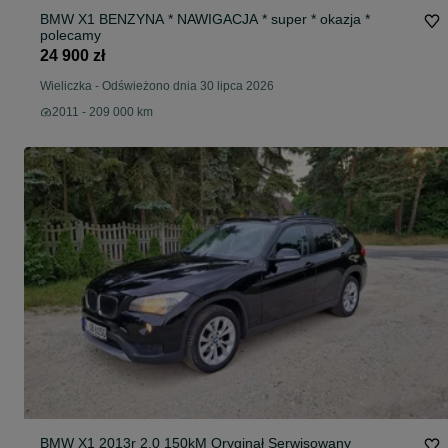
BMW X1 BENZYNA * NAWIGACJA * super * okazja *
polecamy
24 900 zł
Wieliczka
-
Odświeżono dnia 30 lipca 2026
2011 - 209 000 km
BMW X1 2013r 2.0 150kM Oryginał Serwisowany