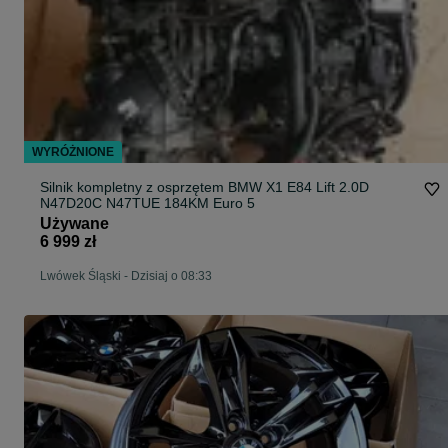
WYRÓŻNIONE
Silnik kompletny z osprzętem BMW X1 E84 Lift 2.0D
N47D20C N47TUE 184KM Euro 5
Używane
6 999 zł
Lwówek Śląski
-
Dzisiaj o 08:33