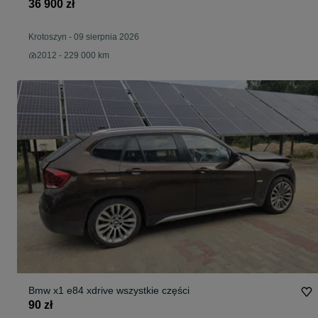
36 900 zł
Krotoszyn
-
09 sierpnia 2026
2012 - 229 000 km
Bmw x1 e84 xdrive wszystkie części
90 zł