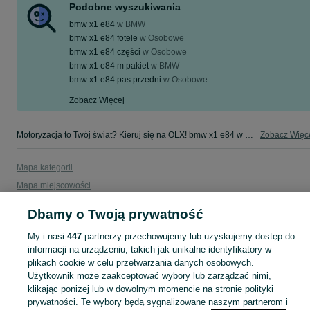
Podobne wyszukiwania
bmw x1 e84
w
BMW
bmw x1 e84 fotele
w
Osobowe
bmw x1 e84 części
w
Osobowe
bmw x1 e84 m pakiet
w
BMW
bmw x1 e84 pas przedni
w
Osobowe
Zobacz Więcej
Motoryzacja to Twój świat? Kieruj się na OLX! bmw x1 e84 w Twojej okolicy - tylko w kategorii Motoryzacja na OLX!
Zobacz Więc
Mapa kategorii
Mapa miejscowości
Mapa ministron
Dbamy o Twoją prywatność
Popularne wyszukiwania
My i nasi
447
partnerzy przechowujemy lub uzyskujemy dostęp do
informacji na urządzeniu, takich jak unikalne identyfikatory w
plikach cookie w celu przetwarzania danych osobowych.
Użytkownik może zaakceptować wybory lub zarządzać nimi,
klikając poniżej lub w dowolnym momencie na stronie polityki
prywatności. Te wybory będą sygnalizowane naszym partnerom i