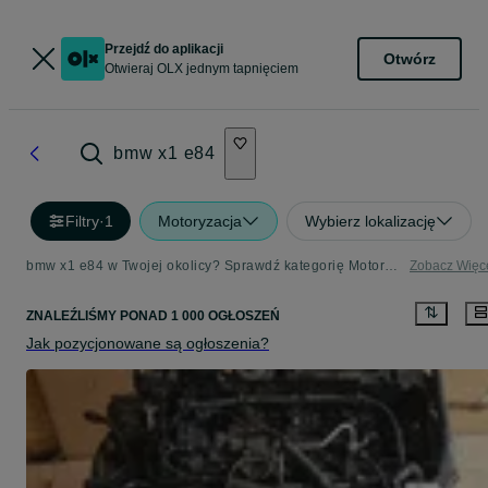
Przejdź do aplikacji
Otwórz
Otwieraj OLX jednym tapnięciem
bmw x1 e84
Filtry
·
1
Motoryzacja
Wybierz lokalizację
bmw x1 e84 w Twojej okolicy? Sprawdź kategorię Motoryzacja
Zobacz Więc
ZNALEŹLIŚMY
PONAD
1 000 OGŁOSZEŃ
Jak pozycjonowane są ogłoszenia?