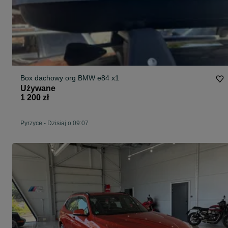
Box dachowy org BMW e84 x1
Używane
1 200 zł
Pyrzyce
-
Dzisiaj o 09:07