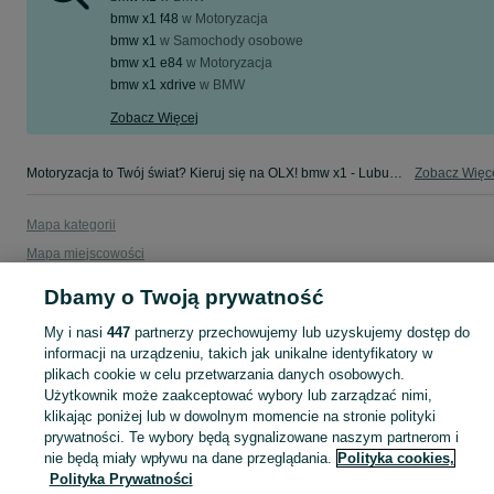
bmw x1 f48
w
Motoryzacja
bmw x1
w
Samochody osobowe
bmw x1 e84
w
Motoryzacja
bmw x1 xdrive
w
BMW
Zobacz Więcej
Motoryzacja to Twój świat? Kieruj się na OLX! bmw x1 - Lubuskie - tylko w kategorii Motoryzacja na OLX!
Zobacz Więc
Mapa kategorii
Mapa miejscowości
Mapa ministron
Dbamy o Twoją prywatność
Popularne wyszukiwania
My i nasi
447
partnerzy przechowujemy lub uzyskujemy dostęp do
informacji na urządzeniu, takich jak unikalne identyfikatory w
plikach cookie w celu przetwarzania danych osobowych.
Użytkownik może zaakceptować wybory lub zarządzać nimi,
klikając poniżej lub w dowolnym momencie na stronie polityki
prywatności. Te wybory będą sygnalizowane naszym partnerom i
nie będą miały wpływu na dane przeglądania.
Polityka cookies,
Polityka Prywatności