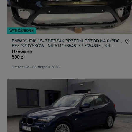
WYRÓŻNIONE
BMW X1 F48 15- ZDERZAK PRZEDNI PRZÓD NA 6xPDC ,
BEZ SPRYSKÓW , NR 51117354815 / 7354815 , NR
AUKCJI NZ1589
Używane
500 zł
Drezdenko
-
06 sierpnia 2026