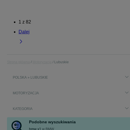
1
z
82
Dalej
Strona główna
Motoryzacja
Lubuskie
POLSKA » LUBUSKIE
MOTORYZACJA
KATEGORIA
Podobne wyszukiwania
bmw x1
w
BMW