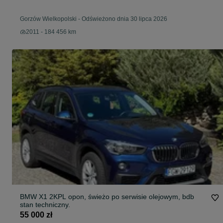
Gorzów Wielkopolski
-
Odświeżono dnia 30 lipca 2026
2011 - 184 456 km
BMW X1 2KPL opon, świeżo po serwisie olejowym, bdb
stan techniczny.
55 000 zł