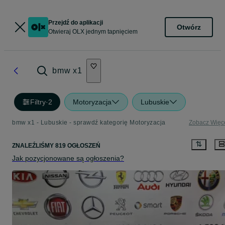
Przejdź do aplikacji
Otwórz
Otwieraj OLX jednym tapnięciem
bmw x1
Filtry
·
2
Motoryzacja
Lubuskie
bmw x1 - Lubuskie - sprawdź kategorię Motoryzacja
Zobacz Więc
ZNALEŹLIŚMY 819 OGŁOSZEŃ
Jak pozycjonowane są ogłoszenia?