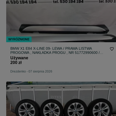
WYRÓŻNIONE
BMW X1 E84 X-LINE 09- LEWA / PRAWA LISTWA
PROGOWA , NAKŁADKA PROGU , NR 51772990600 /
51772990599 , NR AUKCJI PR362
Używane
200 zł
Drezdenko
-
07 sierpnia 2026