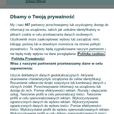
Zobacz Więcej
Szukasz pracy jako magazynier? Przeglądaj ogłoszenia w kategorii prace magazynowe na OLX.pl i znajdź zatrudnienie w Twojej okolicy!
Zobacz Więc
Dbamy o Twoją prywatność
My i nasi
447
partnerzy przechowujemy lub uzyskujemy dostęp do
Mapa kategorii
informacji na urządzeniu, takich jak unikalne identyfikatory w
Mapa miejscowości
plikach cookie w celu przetwarzania danych osobowych.
Użytkownik może zaakceptować wybory lub zarządzać nimi,
Mapa ministron
klikając poniżej lub w dowolnym momencie na stronie polityki
Popularne wyszukiwania
prywatności. Te wybory będą sygnalizowane naszym partnerom i
nie będą miały wpływu na dane przeglądania.
Polityka cookies,
Polityka Prywatności
Wraz z naszymi partnerami przetwarzamy dane w celu
zapewnienia:
Użycie dokładnych danych geolokalizacyjnych. Aktywne
skanowanie charakterystyki urządzenia do celów identyfikacji.
Rozumienie odbiorców dzięki statystyce lub kombinacji danych z
różnych źródeł. Przechowywanie informacji na urządzeniu lub
dostęp do nich. Pomiar efektywności reklam. Rozwój i ulepszanie
usług. Tworzenie profili w celu personalizacji treści. Tworzenie
profili w celu spersonalizowanych reklam. Wykorzystywanie
ograniczonych danych do wyboru reklam. Wykorzystywanie
ograniczonych danych do wyboru treści. Pomiar efektywności
treści. Wykorzystanie profili do wyboru spersonalizowanych reklam.
Wykorzystywanie profili w celu doboru spersonalizowanych treści.