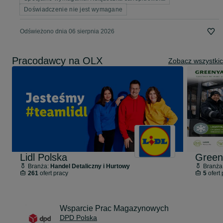
Doświadczenie nie jest wymagane
Odświeżono dnia 06 sierpnia 2026
Pracodawcy na OLX
Zobacz wszystki
Lidl Polska
Green
Branża:
Handel Detaliczny i Hurtowy
Branża
261
ofert pracy
5
ofert 
Wsparcie Prac Magazynowych
DPD Polska