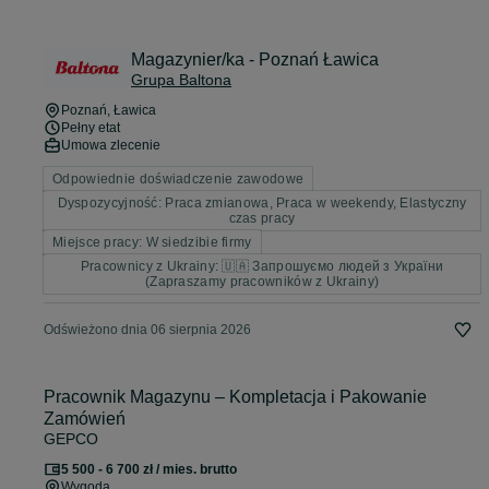
Magazynier/ka - Poznań Ławica
Grupa Baltona
Poznań
, Ławica
Pełny etat
Umowa zlecenie
Odpowiednie doświadczenie zawodowe
Dyspozycyjność: Praca zmianowa, Praca w weekendy, Elastyczny
czas pracy
Miejsce pracy: W siedzibie firmy
Pracownicy z Ukrainy: 🇺🇦 Запрошуємо людей з України
(Zapraszamy pracowników z Ukrainy)
Odświeżono dnia 06 sierpnia 2026
Pracownik Magazynu – Kompletacja i Pakowanie
Zamówień
GEPCO
5 500 - 6 700 zł / mies. brutto
Wygoda