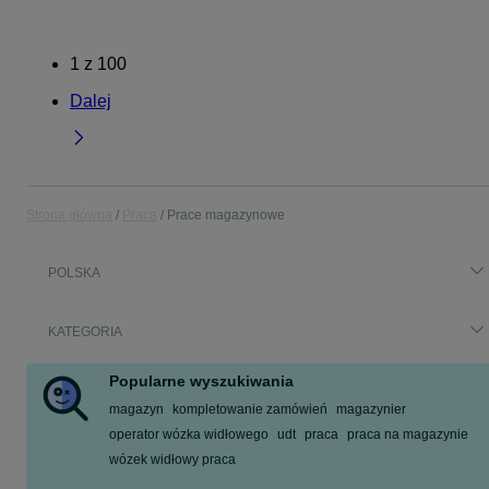
1
z
100
Dalej
Strona główna
Praca
Prace magazynowe
POLSKA
KATEGORIA
Popularne wyszukiwania
magazyn
kompletowanie zamówień
magazynier
operator wózka widłowego
udt
praca
praca na magazynie
wózek widłowy praca