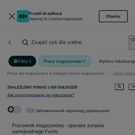
Przejdź do aplikacji
Otwórz
Otwieraj OLX jednym tapnięciem
Znajdź coś dla siebie
Filtry
·
1
Prace magazynowe
Wybierz lokalizację
Praca dla magazyniera w kategorii prace magazynowe - przeglądaj aktualne oferty pracy
Zobacz Więc
ZNALEŹLIŚMY
PONAD
1 000 OGŁOSZEŃ
Jak pozycjonowane są ogłoszenia?
🇺🇦 Автоматичний переклад українською
Pracownik magazynowy - operator żurawia
samojezdnego Fuchs