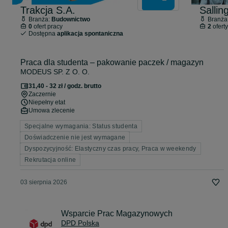
Trakcja S.A.
Branża:
Budownictwo
Branża
0
ofert pracy
2
oferty
Dostępna
aplikacja spontaniczna
Praca dla studenta – pakowanie paczek / magazyn
MODEUS SP. Z O. O.
31,40 - 32 zł / godz. brutto
Zaczernie
Niepełny etat
Umowa zlecenie
Specjalne wymagania: Status studenta
Doświadczenie nie jest wymagane
Dyspozycyjność: Elastyczny czas pracy, Praca w weekendy
Rekrutacja online
03 sierpnia 2026
Wsparcie Prac Magazynowych
DPD Polska