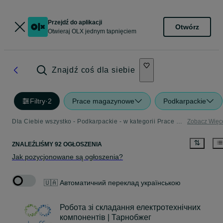
Przejdź do aplikacji
Otwórz
Otwieraj OLX jednym tapnięciem
Znajdź coś dla siebie
Filtry
·
2
Prace magazynowe
Podkarpackie
Dla Ciebie wszystko - Podkarpackie - w kategorii Prace magazynowe
Zobacz Więc
ZNALEŹLIŚMY 92 OGŁOSZENIA
Jak pozycjonowane są ogłoszenia?
🇺🇦 Автоматичний переклад українською
Робота зі складання електротехнічних
компонентів | Тарнобжег