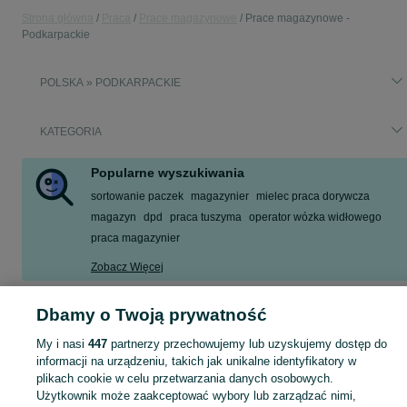
Strona główna
Praca
Prace magazynowe
Prace magazynowe -
Podkarpackie
POLSKA » PODKARPACKIE
KATEGORIA
Popularne wyszukiwania
sortowanie paczek
magazynier
mielec praca dorywcza
magazyn
dpd
praca tuszyma
operator wózka widłowego
praca magazynier
Zobacz Więcej
Dbamy o Twoją prywatność
Skorzystaj z największego serwisu ogłoszeniowego w Polsce! Podkarpackie kupuj lub sprzedawaj jeszcze wygodniej w kategorii Prace magazynowe!
Zobacz Więc
My i nasi
447
partnerzy przechowujemy lub uzyskujemy dostęp do
Mapa kategorii
informacji na urządzeniu, takich jak unikalne identyfikatory w
plikach cookie w celu przetwarzania danych osobowych.
Mapa miejscowości
Użytkownik może zaakceptować wybory lub zarządzać nimi,
Mapa ministron