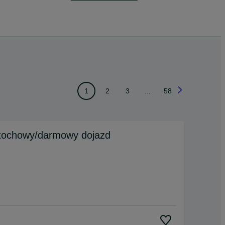
1
2
3
...
58
tochowy/darmowy dojazd