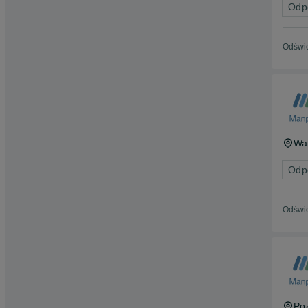
Odp
Odświe
Wa
Odp
Odświe
Po