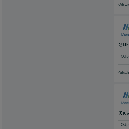
Odświe
Ni
Odp
Odświe
Kr
Odp