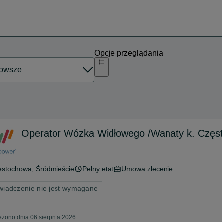
Opcje przeglądania
Operator Wózka Widłowego /Wanaty k. Częs
ęstochowa
, Śródmieście
Pełny etat
Umowa zlecenie
wiadczenie nie jest wymagane
żono dnia 06 sierpnia 2026