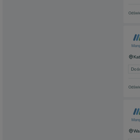
Odświe
Ka
Doś
Odświe
Wa