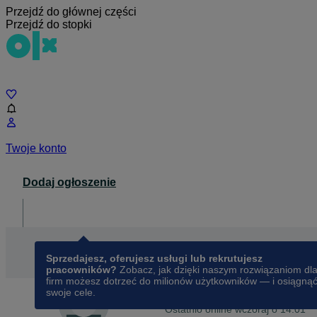
Przejdź do głównej części
Przejdź do stopki
Czat
Twoje konto
Dodaj ogłoszenie
Dla biznesu
opens in a new tab
Sprzedajesz, oferujesz usługi lub rekrutujesz
pracowników?
Zobacz, jak dzięki naszym rozwiązaniom dl
firm możesz dotrzeć do milionów użytkowników — i osiągną
swoje cele.
Na OLX od
lipca 2022
Manpower
Ostatnio online wczoraj o 14:01