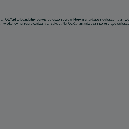
a , OLX.pl to bezpłatny serwis ogłoszeniowy w którym znajdziesz ogłoszenia z Twoj
h w okolicy i przeprowadzaj transakcje. Na OLX.pl znajdziesz interesujące ogłos