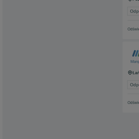
Odp
Odświe
Ła
Odp
Odświe