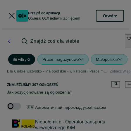
Przejdź do aplikacji
Otwórz
Otwieraj OLX jednym tapnięciem
Znajdź coś dla siebie
Filtry
·
2
Prace magazynowe
Małopolskie
Dla Ciebie wszystko - Małopolskie - w kategorii Prace magazynowe
Zobacz Więc
ZNALEŹLIŚMY 307 OGŁOSZEŃ
Jak pozycjonowane są ogłoszenia?
🇺🇦 Автоматичний переклад українською
Niepołomice - Operator transportu
wewnętrznego K/M