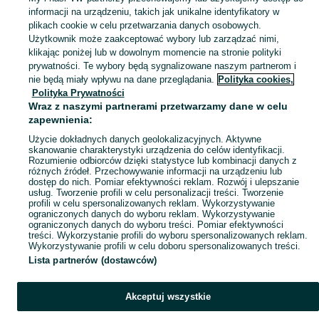
Mapa miejscowości
informacji na urządzeniu, takich jak unikalne identyfikatory w
plikach cookie w celu przetwarzania danych osobowych.
Mapa ministron
Użytkownik może zaakceptować wybory lub zarządzać nimi,
Popularne wyszukiwania
klikając poniżej lub w dowolnym momencie na stronie polityki
prywatności. Te wybory będą sygnalizowane naszym partnerom i
nie będą miały wpływu na dane przeglądania.
Polityka cookies,
Polityka Prywatności
Wraz z naszymi partnerami przetwarzamy dane w celu
zapewnienia:
Użycie dokładnych danych geolokalizacyjnych. Aktywne
skanowanie charakterystyki urządzenia do celów identyfikacji.
Rozumienie odbiorców dzięki statystyce lub kombinacji danych z
różnych źródeł. Przechowywanie informacji na urządzeniu lub
dostęp do nich. Pomiar efektywności reklam. Rozwój i ulepszanie
usług. Tworzenie profili w celu personalizacji treści. Tworzenie
profili w celu spersonalizowanych reklam. Wykorzystywanie
ograniczonych danych do wyboru reklam. Wykorzystywanie
ograniczonych danych do wyboru treści. Pomiar efektywności
treści. Wykorzystanie profili do wyboru spersonalizowanych reklam.
Wykorzystywanie profili w celu doboru spersonalizowanych treści.
Lista partnerów (dostawców)
Akceptuj wszystkie