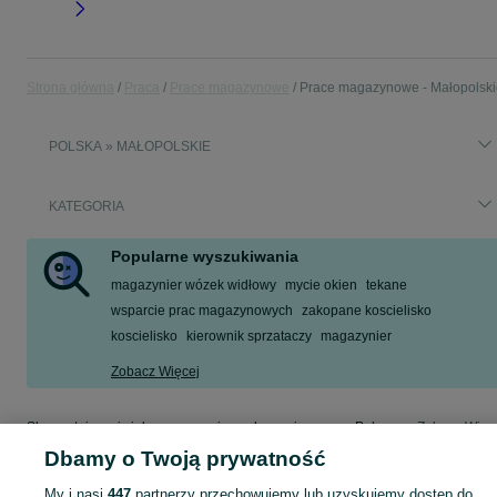
Strona główna
Praca
Prace magazynowe
Prace magazynowe - Małopolski
POLSKA » MAŁOPOLSKIE
KATEGORIA
Popularne wyszukiwania
magazynier wózek widłowy
mycie okien
tekane
wsparcie prac magazynowych
zakopane koscielisko
koscielisko
kierownik sprzataczy
magazynier
Zobacz Więcej
Skorzystaj z największego serwisu ogłoszeniowego w Polsce! Małopolskie kupuj lub sprzedawaj jeszcze wygodniej w kategorii Prace magazynowe!
Zobacz Więc
Dbamy o Twoją prywatność
Mapa kategorii
My i nasi
447
partnerzy przechowujemy lub uzyskujemy dostęp do