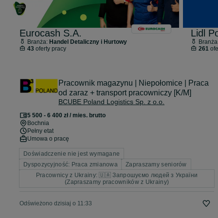
Eurocash S.A.
Lidl P
Branża:
Handel Detaliczny i Hurtowy
Branża
43
oferty pracy
261
ofe
Pracownik magazynu | Niepołomice | Praca
od zaraz + transport pracowniczy [K/M]
BCUBE Poland Logistics Sp. z o.o.
5 500 - 6 400 zł / mies. brutto
Bochnia
Pełny etat
Umowa o pracę
Doświadczenie nie jest wymagane
Dyspozycyjność: Praca zmianowa
Zapraszamy seniorów
Pracownicy z Ukrainy: 🇺🇦 Запрошуємо людей з України
(Zapraszamy pracowników z Ukrainy)
Odświeżono dzisiaj o 11:33