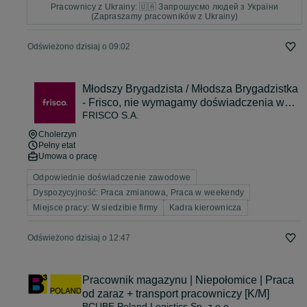
Pracownicy z Ukrainy: 🇺🇦 Запрошуємо людей з України
(Zapraszamy pracowników z Ukrainy)
Odświeżono dzisiaj o 09:02
Młodszy Brygadzista / Młodsza Brygadzistka
- Frisco, nie wymagamy doświadczenia w
FRISCO S.A.
zarządzaniu
Cholerzyn
Pełny etat
Umowa o pracę
Odpowiednie doświadczenie zawodowe
Dyspozycyjność: Praca zmianowa, Praca w weekendy
Miejsce pracy: W siedzibie firmy
Kadra kierownicza
Odświeżono dzisiaj o 12:47
Pracownik magazynu | Niepołomice | Praca
od zaraz + transport pracowniczy [K/M]
BCUBE Poland Logistics Sp. z o.o.