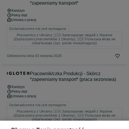
*zapewniamy transport*
Kwidzyn
Pełny etat
Umowa o pracę
Doświadczenie nie jest wymagane
Pracownicy z Ukrainy: 🇺🇦 Запрошуємо людей з України
(Zapraszamy pracowników z Ukrainy), 🇺🇦 Польська мова не
обов'язкова (Jęz. polski niewymagany)
Odświeżono dnia 03 sierpnia 2026
Pracownik/czka Produkcji - Skórcz
*zapewniamy transport* (praca sezonowa)
Kwidzyn
Pełny etat
Umowa o pracę
Doświadczenie nie jest wymagane
Pracownicy z Ukrainy: 🇺🇦 Запрошуємо людей з України
(Zapraszamy pracowników z Ukrainy), 🇺🇦 Польська мова не
обов'язкова (Jęz. polski niewymagany)