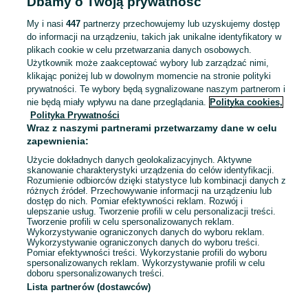
Dbamy o Twoją prywatność
Odświeżono dnia 03 sierpnia 2026
My i nasi
447
partnerzy przechowujemy lub uzyskujemy dostęp
do informacji na urządzeniu, takich jak unikalne identyfikatory w
Kierowca kat. B i/lub C (k/m) - Wrocław
plikach cookie w celu przetwarzania danych osobowych.
Użytkownik może zaakceptować wybory lub zarządzać nimi,
Wrocław
, Fabryczna
klikając poniżej lub w dowolnym momencie na stronie polityki
Pełny etat
prywatności. Te wybory będą sygnalizowane naszym partnerom i
Umowa o pracę
nie będą miały wpływu na dane przeglądania.
Polityka cookies,
Doświadczenie nie jest wymagane
Prawo jazdy: Kat. B
Polityka Prywatności
Zasięg transportu: Tylko krajowy
Wraz z naszymi partnerami przetwarzamy dane w celu
zapewnienia:
Pracownicy z Ukrainy: 🇺🇦 Запрошуємо людей з України
(Zapraszamy pracowników z Ukrainy)
Użycie dokładnych danych geolokalizacyjnych. Aktywne
skanowanie charakterystyki urządzenia do celów identyfikacji.
Rozumienie odbiorców dzięki statystyce lub kombinacji danych z
Odświeżono dnia 03 sierpnia 2026
różnych źródeł. Przechowywanie informacji na urządzeniu lub
dostęp do nich. Pomiar efektywności reklam. Rozwój i
ulepszanie usług. Tworzenie profili w celu personalizacji treści.
Tworzenie profili w celu spersonalizowanych reklam.
1
2
Wykorzystywanie ograniczonych danych do wyboru reklam.
Wykorzystywanie ograniczonych danych do wyboru treści.
Pomiar efektywności treści. Wykorzystanie profili do wyboru
spersonalizowanych reklam. Wykorzystywanie profili w celu
doboru spersonalizowanych treści.
Lista partnerów (dostawców)