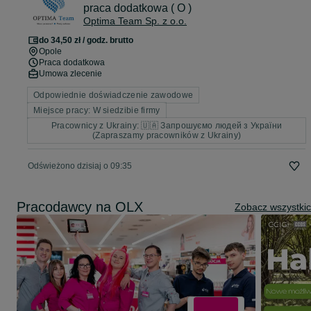
praca dodatkowa ( O )
Optima Team Sp. z o.o.
do 34,50 zł / godz. brutto
Opole
Praca dodatkowa
Umowa zlecenie
Odpowiednie doświadczenie zawodowe
Miejsce pracy: W siedzibie firmy
Pracownicy z Ukrainy: 🇺🇦 Запрошуємо людей з України
(Zapraszamy pracowników z Ukrainy)
Odświeżono dzisiaj o 09:35
Pracodawcy na OLX
Zobacz wszystki