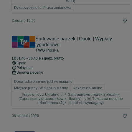
WJO)
Dyspozycyjność: Praca zmianowa
Dzisiaj o 12:29
Sortowanie paczek | Opole | Wypłaty
tygodniowe
TWG Polska
31,40 - 36,40 zł / godz. brutto
Opole
Pełny etat
Umowa zlecenie
Doświadczenie nie jest wymagane
Miejsce pracy: W siedzibie firmy
Rekrutacja online
Pracownicy z Ukrainy: 🇺🇦 Запрошуємо людей з України
(Zapraszamy pracowników z Ukrainy), 🇺🇦 Польська мова не
обов'язкова (Jęz. polski niewymagany)
06 sierpnia 2026