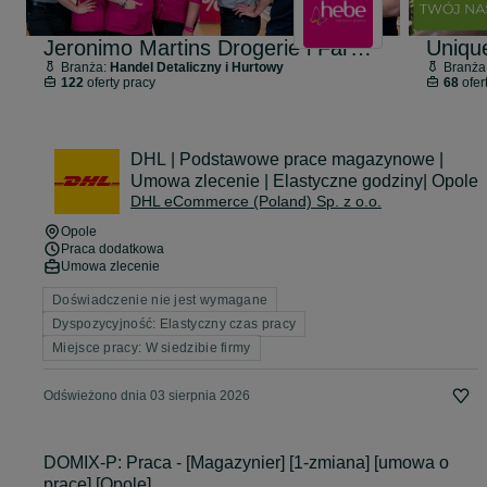
Jeronimo Martins Drogerie i Farmacja Sp.zo.o.
Uniqu
Branża:
Handel Detaliczny i Hurtowy
Branża
122
oferty pracy
68
ofer
DHL | Podstawowe prace magazynowe |
Umowa zlecenie | Elastyczne godziny| Opole
DHL eCommerce (Poland) Sp. z o.o.
Opole
Praca dodatkowa
Umowa zlecenie
Doświadczenie nie jest wymagane
Dyspozycyjność: Elastyczny czas pracy
Miejsce pracy: W siedzibie firmy
Odświeżono dnia 03 sierpnia 2026
DOMIX-P: Praca - [Magazynier] [1-zmiana] [umowa o
pracę] [Opole]