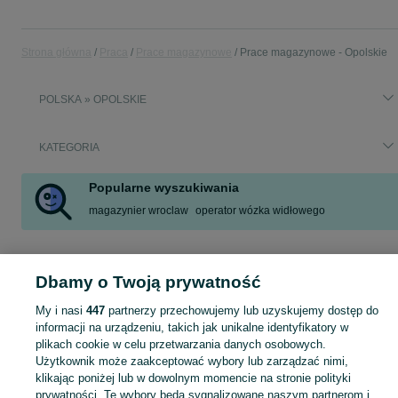
Strona główna
Praca
Prace magazynowe
Prace magazynowe - Opolskie
POLSKA » OPOLSKIE
KATEGORIA
Popularne wyszukiwania
magazynier wroclaw
operator wózka widłowego
Skorzystaj z największego serwisu ogłoszeniowego w Polsce! Opolskie kupuj lub sprzedawaj jeszcze wygodniej w kategorii Prace magazynowe!
Zobacz Więc
Dbamy o Twoją prywatność
Mapa kategorii
My i nasi
447
partnerzy przechowujemy lub uzyskujemy dostęp do
Mapa miejscowości
informacji na urządzeniu, takich jak unikalne identyfikatory w
plikach cookie w celu przetwarzania danych osobowych.
Mapa ministron
Użytkownik może zaakceptować wybory lub zarządzać nimi,
Popularne wyszukiwania
klikając poniżej lub w dowolnym momencie na stronie polityki
prywatności. Te wybory będą sygnalizowane naszym partnerom i