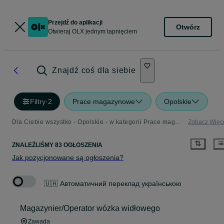
Przejdź do aplikacji
Otwórz
Otwieraj OLX jednym tapnięciem
Znajdź coś dla siebie
Filtry
·
2
Prace magazynowe
Opolskie
Dla Ciebie wszystko - Opolskie - w kategorii Prace magazynowe
Zobacz Więc
ZNALEŹLIŚMY 83 OGŁOSZENIA
Jak pozycjonowane są ogłoszenia?
🇺🇦 Автоматичний переклад українською
Magazynier/Operator wózka widłowego
Zawada