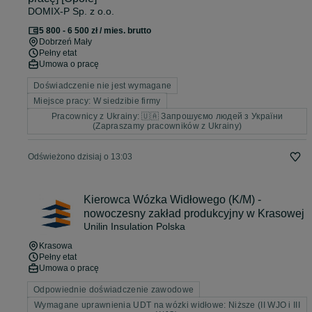
DOMIX-P Sp. z o.o.
5 800 - 6 500 zł / mies. brutto
Dobrzeń Mały
Pełny etat
Umowa o pracę
Doświadczenie nie jest wymagane
Miejsce pracy: W siedzibie firmy
Pracownicy z Ukrainy: 🇺🇦 Запрошуємо людей з України
(Zapraszamy pracowników z Ukrainy)
Odświeżono dzisiaj o 13:03
Kierowca Wózka Widłowego (K/M) -
nowoczesny zakład produkcyjny w Krasowej
Unilin Insulation Polska
Krasowa
Pełny etat
Umowa o pracę
Odpowiednie doświadczenie zawodowe
Wymagane uprawnienia UDT na wózki widłowe: Niższe (II WJO i III