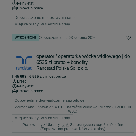
Pełny etat
Umowa o pracę
Doświadczenie nie jest wymagane
Miejsce pracy: W siedzibie firmy
Odświeżono dnia 03 sierpnia 2026
operator / operatorka wózka widłowego | do
6535 zł brutto + benefity
Randstad Polska Sp. z o.o.
5 698 - 6 535 zł / mies. brutto
Brzeg
Pełny etat
Umowa o pracę
Odpowiednie doświadczenie zawodowe
Wymagane uprawnienia UDT na wózki widłowe: Niższe (II WJO i III
WJO)
Miejsce pracy: W siedzibie firmy
Pracownicy z Ukrainy: 🇺🇦 Запрошуємо людей з України
(Zapraszamy pracowników z Ukrainy)