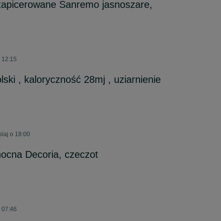
 tapicerowane Sanremo jasnoszare,
o 12:15
ski , kaloryczność 28mj , uziarnienie
iaj o 18:00
ocna Decoria, czeczot
o 07:46