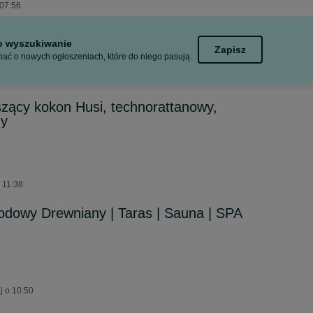
 07:56
to wyszukiwanie
Zapisz
ać o nowych ogłoszeniach, które do niego pasują.
szący kokon Husi, technorattanowy,
ny
 11:38
odowy Drewniany | Taras | Sauna | SPA
j o 10:50