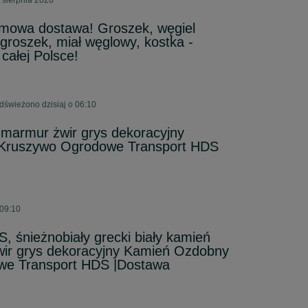
 sierpnia 2026
armowa dostawa! Groszek, węgiel
groszek, miał węglowy, kostka -
 całej Polsce!
dświeżono dzisiaj o 06:10
armur żwir grys dekoracyjny
Kruszywo Ogrodowe Transport HDS
 09:10
śnieżnobiały grecki biały kamień
r grys dekoracyjny Kamień Ozdobny
we Transport HDS |Dostawa