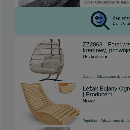
Opole - Odświeżono dzisiaj o
Zapisz 
Damy Ci zn
ZZ2863 - Fotel wi
kremowy, podwój
Uszkodzone
Żużela - Odświeżono dzisiaj o
Leżak Bujany Ogr
| Producent
Nowe
Popielów - Odświeżono dzisia