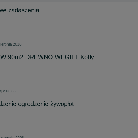
we zadaszenia
sierpnia 2026
2KW 90m2 DREWNO WEGIEL Kotły
aj o 06:33
dzenie ogrodzenie żywopłot