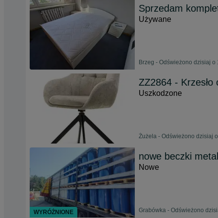
Sprzedam komplet 
Używane
Brzeg - Odświeżono dzisiaj o
ZZ2864 - Krzesło
Uszkodzone
Żużela - Odświeżono dzisiaj o
nowe beczki metal
Nowe
Grabówka - Odświeżono dzisia
WYRÓŻNIONE