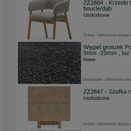
ZZ2884 - Krzesło
boucle/dąb
Uszkodzone
Żużela - Odświeżono dzisiaj 
Węgiel groszek Pol
5mm -25mm , luz
Nowe
Dobrodzień - Odświeżono dzis
ZZ2847 - Szafka n
Uszkodzone
Żużela - Odświeżono dzisiaj 