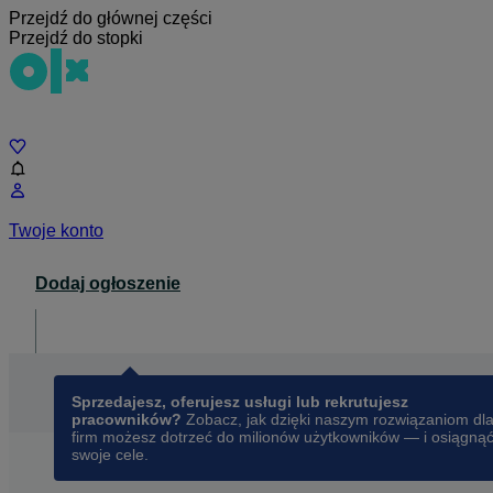
Przejdź do głównej części
Przejdź do stopki
Czat
Twoje konto
Dodaj ogłoszenie
Dla biznesu
opens in a new tab
Sprzedajesz, oferujesz usługi lub rekrutujesz
pracowników?
Zobacz, jak dzięki naszym rozwiązaniom dl
firm możesz dotrzeć do milionów użytkowników — i osiągną
swoje cele.