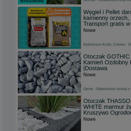
Ozimek - Odświeżono dnia 03
WYRÓŻNIONE
Węgiel i Pellet d
kamienny orzech, 
Transport gratis w
Nowe
Kędzierzyn-Koźle, Cisowa - O
Otoczak GOTHIC m
Kamień Ozdobny 
|Dostawa
Nowe
Opole - Odświeżono dzisiaj o
Otoczak THASSOS, 
WHITE marmur żwi
Kruszywo Ogrodo
Nowe