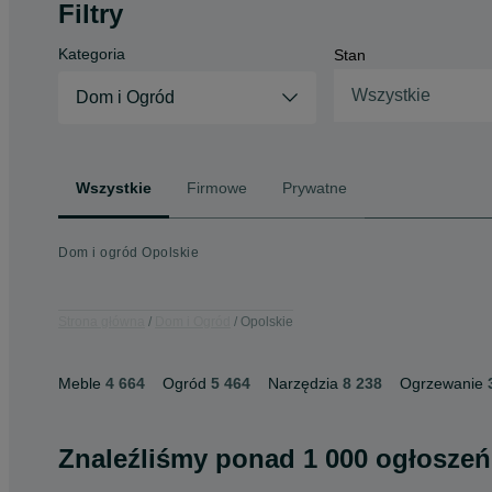
Filtry
Kategoria
Stan
Wszystkie
Dom i Ogród
Wszystkie
Firmowe
Prywatne
Dom i ogród Opolskie
Strona główna
Dom i Ogród
Opolskie
Meble
4 664
Ogród
5 464
Narzędzia
8 238
Ogrzewanie
Znaleźliśmy
ponad
1 000 ogłoszeń