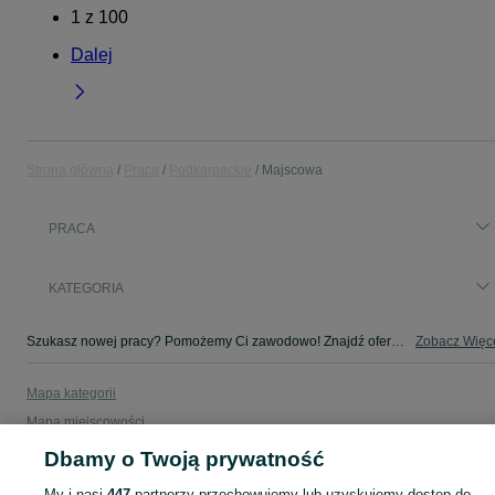
1
z
100
Dalej
Strona główna
Praca
Podkarpackie
Majscowa
PRACA
KATEGORIA
Szukasz nowej pracy? Pomożemy Ci zawodowo! Znajdź ofertę dla siebie w kategorii Praca na OLX - Majscowa i okolice!
Zobacz Więc
Mapa kategorii
Mapa miejscowości
Mapa ministron
Dbamy o Twoją prywatność
Popularne wyszukiwania
My i nasi
447
partnerzy przechowujemy lub uzyskujemy dostęp do