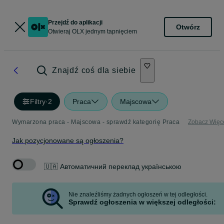
Przejdź do aplikacji
Otwórz
Otwieraj OLX jednym tapnięciem
Znajdź coś dla siebie
Filtry
·
2
Praca
Majscowa
Wymarzona praca - Majscowa - sprawdź kategorię Praca
Zobacz Więc
Jak pozycjonowane są ogłoszenia?
🇺🇦 Автоматичний переклад українською
Nie znaleźliśmy żadnych ogłoszeń w tej odległości.
Sprawdź ogłoszenia w większej odległości: