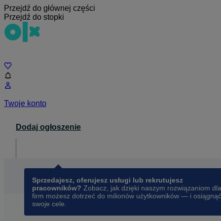
Przejdź do głównej części
Przejdź do stopki
Czat
Twoje konto
Dodaj ogłoszenie
Dla biznesu
opens in a new tab
Sprzedajesz, oferujesz usługi lub rekrutujesz
pracowników?
Zobacz, jak dzięki naszym rozwiązaniom dl
firm możesz dotrzeć do milionów użytkowników — i osiągną
swoje cele.