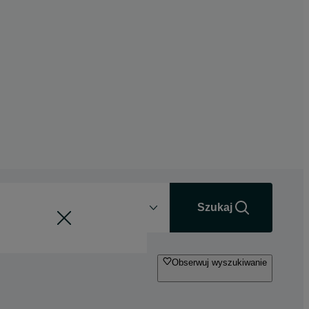
Odległość
+0 km
Szukaj
Obserwuj wyszukiwanie