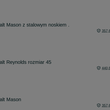
alt Mason z stalowym noskiem .
357,
lt Reynolds rozmiar 45
440,
alt Mason
357,